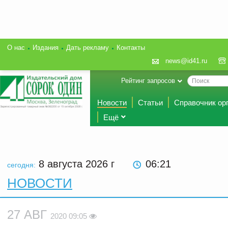
О нас
Издания
Дать рекламу
Контакты
news@id41.ru
Рейтинг запросов
Новости
Статьи
Справочник ор
Ещё
8 августа 2026
г
06:21
сегодня:
НОВОСТИ
27 АВГ
2020 09:05