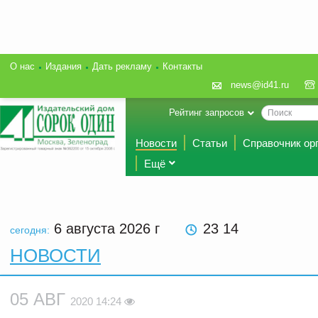
О нас
Издания
Дать рекламу
Контакты
news@id41.ru
Рейтинг запросов
Новости
Статьи
Справочник ор
Ещё
6 августа 2026
г
23:14
сегодня:
НОВОСТИ
05 АВГ
2020 14:24