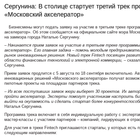
Сергунина: В столице стартует третий трек п
«Московский акселератор»
Бизнесмены могут подать заявку на участие в третьем треке прог
акселератор». Об этом сообщается на официальном сайте мэра Моск
на заммэра города Наталью Сергунину.
– Начинается прием заявок на участие в третьем треке программы
акселератор». Его главная задача – помочь молодым предпринимат
рынок инновационные решения. Новый трек Fintech посвящен разви
области финансовых технологий и электронной коммерции,
– сказа
Сергунина.
Прием заявок продлится с 5 августа по 18 сентября включительно. А
инновационных решений «Московского акселератора» получат возмож
пилотные проекты на площадках партнеров трека.
– Из всех поступивших заявок жюри выберет 30 проектов. Их авто
пройти акселератор. Эксперты помогут участникам настроить биз
выйти на окупаемость и сделать стартап более конкурентоспосо
Наталья Сергунина.
Программа трека включает в себя индивидуальную работу с эксперта
мастер-классы с участием партнеров – компаний, лидирующих в отра
Для участия в треке Fintech приглашаются стартапы, у которых есть 
следующим направлениям: