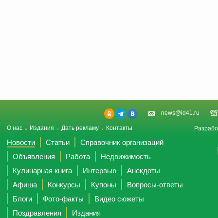
news@id41.ru
О нас
Издания
Дать рекламу
Контакты
Разрабо
Новости
Статьи
Справочник организаций
Объявления
Работа
Недвижимость
Кулинарная книга
Интервью
Анекдоты
Афиша
Конкурсы
Купоны
Вопросы-ответы
Блоги
Фото-факты
Видео сюжеты
Поздравления
Издания