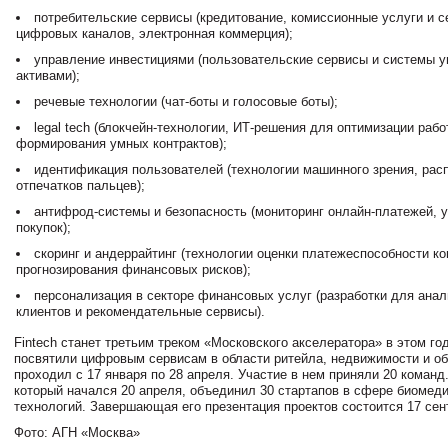
потребительские сервисы (кредитование, комиссионные услуги и 
цифровых каналов, электронная коммерция);
управление инвестициями (пользовательские сервисы и системы 
активами);
речевые технологии (чат-боты и голосовые боты);
legal tech (блокчейн-технологии, ИТ-решения для оптимизации раб
формирования умных контрактов);
идентификация пользователей (технологии машинного зрения, рас
отпечатков пальцев);
антифрод-системы и безопасность (мониторинг онлайн-платежей, у
покупок);
скоринг и андеррайтинг (технологии оценки платежеспособности ко
прогнозирования финансовых рисков);
персонализация в секторе финансовых услуг (разработки для ана
клиентов и рекомендательные сервисы).
Fintech станет третьим треком «Московского акселератора» в этом го
посвятили цифровым сервисам в области ритейла, недвижимости и об
проходил с 17 января по 28 апреля. Участие в нем приняли 20 команд.
который начался 20 апреля, объединил 30 стартапов в сфере биомед
технологий. Завершающая его презентация проектов состоится 17 сен
Фото: АГН «Москва»