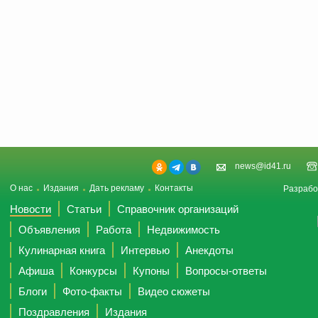
news@id41.ru
О нас
Издания
Дать рекламу
Контакты
Разрабо
Новости
Статьи
Справочник организаций
Объявления
Работа
Недвижимость
Кулинарная книга
Интервью
Анекдоты
Афиша
Конкурсы
Купоны
Вопросы-ответы
Блоги
Фото-факты
Видео сюжеты
Поздравления
Издания