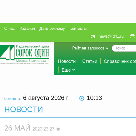
О нас
Издания
Дать рекламу
Контакты
news@id41.ru
Рейтинг запросов
Новости
Статьи
Справочник ор
Ещё
6 августа 2026
г
10:13
сегодня:
НОВОСТИ
26 МАЙ
2020 23:27