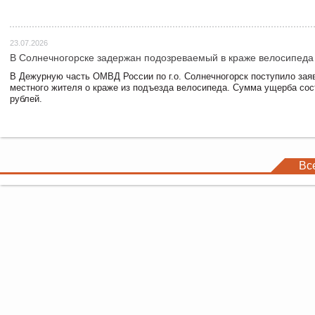
23.07.2026
В Солнечногорске задержан подозреваемый в краже велосипеда
В Дежурную часть ОМВД России по г.о. Солнечногорск поступило зая
местного жителя о краже из подъезда велосипеда. Сумма ущерба сос
рублей.
Вс