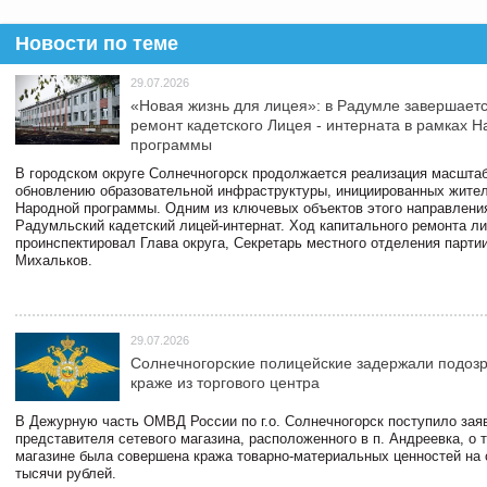
Новости по теме
29.07.2026
«Новая жизнь для лицея»: в Радумле завершает
ремонт кадетского Лицея - интерната в рамках 
программы
В городском округе Солнечногорск продолжается реализация масштаб
обновлению образовательной инфраструктуры, инициированных жите
Народной программы. Одним из ключевых объектов этого направлени
Радумльский кадетский лицей-интернат. Ход капитального ремонта л
проинспектировал Глава округа, Секретарь местного отделения парти
Михальков.
29.07.2026
Солнечногорские полицейские задержали подоз
краже из торгового центра
В Дежурную часть ОМВД России по г.о. Солнечногорск поступило зая
представителя сетевого магазина, расположенного в п. Андреевка, о т
магазине была совершена кража товарно-материальных ценностей на
тысячи рублей.