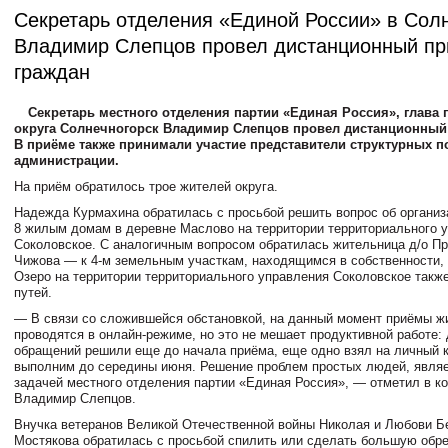
Секретарь отделения «Единой России» в Сол
Владимир Слепцов провел дистанционный п
граждан
Секретарь местного отделения партии «Единая Россия», глава 
округа Солнечногорск Владимир Слепцов провел дистанционный
В приёме также принимали участие представители структурных 
администрации.
На приём обратилось трое жителей округа.
Надежда Курмахина обратилась с просьбой решить вопрос об организ
8 жилым домам в деревне Маслово на территории территориального 
Соколовское. С аналогичным вопросом обратилась жительница д/о П
Чижова — к 4-м земельным участкам, находящимся в собственности, 
Озеро на территории территориального управления Соколовское такж
путей.
— В связи со сложившейся обстановкой, на данный момент приёмы ж
проводятся в онлайн-режиме, но это не мешает продуктивной работе: 
обращений решили еще до начала приёма, еще одно взял на личный к
выполним до середины июня. Решение проблем простых людей, являе
задачей местного отделения партии «Единая Россия», — отметил в к
Владимир Слепцов.
Внучка ветеранов Великой Отечественной войны Николая и Любови 
Мостякова обратилась с просьбой спилить или сделать большую обре