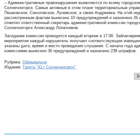
– Административные правонарушения выявляются по всему городском
Солнечногорск. Самые активные в этом плане территориальные управ
Пешковское, Соколовское, Луневское, а также Андреевка. На этой не
рассмотренным фактам вынесено 10 предупреждений и назначено 26 
отметил ответственный секретарь административной комиссии городск
Солнечногорск Александр Лопатников.
Заседание комиссии проводятся каждый вторник в 17:00. Заблаговре
мероприятия каждый нарушитель получает соответствующее извещени
указаны дата, время и место проведения слушания. С начала года а
комиссиями вынесено 30 предупреждений и назначено 238 штрафов.
Рубрика:
Официально
Издание:
Газета "41+ Солнечногорск"
В