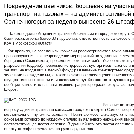
Повреждение цветников, борщевик на участка
транспорт на газонах – на административной
Солнечногорья за неделю вынесено 26 штра
На еженедельной административной комиссии в городском округе 
были рассмотрены более 30 нарушений, ответственность за которые 
КоАП Московской области.
– Как правило, на заседаниях комиссии рассматриваются такие адми
правонарушения, как непроведение мероприятий по удалению с земел
борщевика Сосновского; проведение земляных работ без соответств
разрешения (ордера); повреждение деревьев, кустарников, газонов и 
землях, не входящих в лесной фонд; размещение транспортных средс
зелеными насаждениями, а также незаконное размещение приспособл
осуществления торговли или оказания услуг без соответствующего р
сообщил заместитель главы администрации городского округа Солнеч
Егоров.
Решение по тому
вопросу административная комиссия городского округа Солнечногорс
коллегиально – путем голосования. Принятые меры фиксируется в про
основании которого по каждому случаю выявленного нарушения выхо
соответствующее постановление. В дальнейшем это постановление и 
оплату штрафа передается на руки нарушителю.