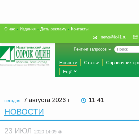
О нас
Издания
Дать рекламу
Контакты
news@id41.ru
Рейтинг запросов
Новости
Статьи
Справочник ор
Ещё
7 августа 2026
г
11 41
сегодня:
НОВОСТИ
23 ИЮЛ
2020 14:09