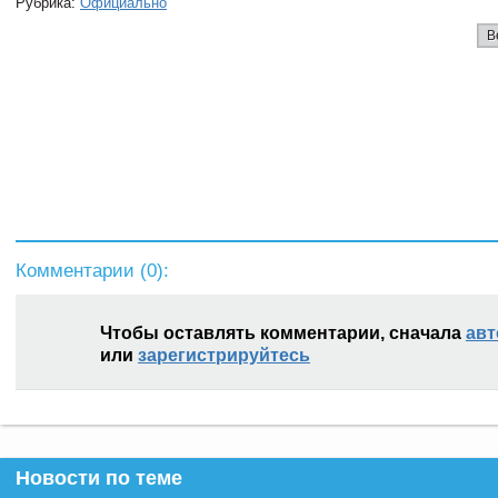
Рубрика:
Официально
В
Комментарии (
0
):
Чтобы оставлять комментарии, сначала
авт
или
зарегистрируйтесь
Новости по теме