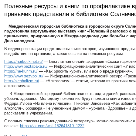
Полезные ресурсы и книги по профилактике 
привычек представили в библиотеке Солнечн
Менделеевская городская библиотека в городском округе Солн
подготовила виртуальную выставку книг «Полезный разговор о 
привычках», приуроченную к Международному дню борьбы с на
Дню молодежи.
В видеопрезентации представлены книги авторов, изучающих вредные
воздействие на организм, а также ссылки на полезные ресурсы:
https://narkotikinet.ru/
— Бесплатная онлайн академия «Скажи наркотик
http://www.beztabaka.ru/
— Информационно-аналитический сайт «У нас 
https://ne-kurim.ru/
— «Как бросить курить, или все о вреде курения»,
http://www.trezvpol.ru/
— Информационно-аналитический ресурс «Трезв
http://alcoholizm.ru/
— «Алкоголизм — статьи, истории из практики леч
алкоголизма».
— В Менделеевской городской библиотеке есть ряд изданий, рассказ
уберечь здоровье. Молодому поколению будут полезны книги известн
Федора Углова «Из плена иллюзий», Николая Зиновьева «Как избавить
алкоголя», брошюра «Не унесенные дымом» журнала «Здоровье» и д
рассказали в учреждении.
С полным списком рекомендованной литературы можно ознакомиться
ссылке:
https://vk.com/wall-152641819_1232
.