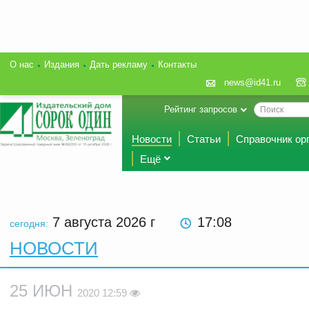
О нас
Издания
Дать рекламу
Контакты
news@id41.ru
Рейтинг запросов
Новости
Статьи
Справочник ор
Ещё
7 августа 2026
г
17:08
сегодня:
НОВОСТИ
25 ИЮН
2020 12:59