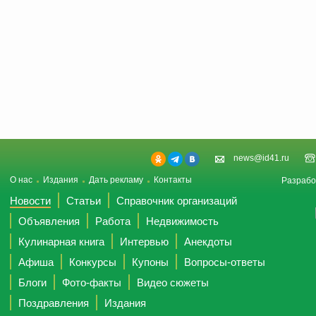
news@id41.ru
О нас
Издания
Дать рекламу
Контакты
Разрабо
Новости
Статьи
Справочник организаций
Объявления
Работа
Недвижимость
Кулинарная книга
Интервью
Анекдоты
Афиша
Конкурсы
Купоны
Вопросы-ответы
Блоги
Фото-факты
Видео сюжеты
Поздравления
Издания