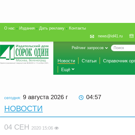
О нас
Издания
Дать рекламу
Контакты
news@id41.ru
Рейтинг запросов
Новости
Статьи
Справочник ор
Ещё
9 августа 2026
г
04:57
сегодня:
НОВОСТИ
04 СЕН
2020 15:06