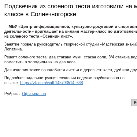
Подсвечник из слоеного теста изготовили на 
классе в Солнечногорске
МБУ «Центр информационной, культурно-досуговой и спортив
деятельности» приглашает на онлайн мастер-класс по изготовле
из соленого теста «Осенний лист».
Занятие провела руководитель творческой студии «Мастерская знани
Лопатина.
Рецепт соленого теста: два стакана муки, стакан соли, 3/4 стакана в
поместить в холодильник на два часа.
Для изделия также понадобятся листья с деревьев: клен, дуб или дру
Подробная видеоинструкция создания поделки опубликована по
ссылке:
https://vk.com/wall-148793514_638
.
Рубрика:
Официально
В