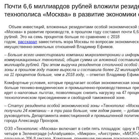
Почти 6,6 миллиардов рублей вложили резид
технополиса «Москва» в развитие экономики
Объем инвестиций, вложенных резидентами особой экономической 
«Москва» в развитие производств, в прошлом году составил почти 6,
рублей. Это на семь процентов больше по сравнению с 2018
годом,
рассказал
заместитель мэра Москвы по вопросам экономическ
имущественно-земельных отношений Владимир Ефимов.
– Больше всего инвестировали компании микроэлектроники и инфор
коммуникационных технологий, общая сумма их вложений составила 
миллиарда рублей. При этом выручка резидентов столичной особой 
зоны в прошлом году также выросла и составила более 22 миллиард
на 11 процентов больше, чем в 2018 году,
– отметил Владимир Ефим
Комфортные условия, которые предлагает особая экономическая зона
больше технико-внедренческих и промышленно-производственных пре
идет о налоговых льготах, позволяющих снизить нагрузку на 47 проце
технологическом присоединении и свободной таможенной зоне.
– Статус резидента особой экономической зоны «Технополис «Москв
получили 24 компании – в три раза больше, чем годом ранее,
– добав
руководитель Департамента инвестиционной и промышленной полити
города Александр Прохоров.
ОЭЗ «Технополис «Москва» включает в себя пять площадок: одну в П
четыре в Зеленограде («Алабушево», «Микрон», «Ангстрем», «МИЭТ»
площадью 206,8 гектара. Компания, принявшая решение локализовать