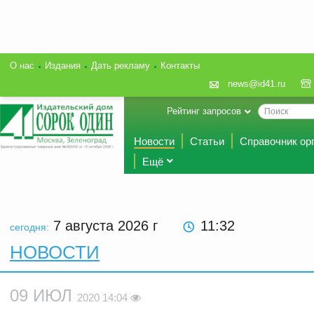
О нас
Издания
Дать рекламу
Контакты
news@id41.ru
Рейтинг запросов
Новости
Статьи
Справочник ор
Ещё
7 августа 2026
г
11:32
сегодня:
НОВОСТИ
09 ИЮЛ
2020 14:04