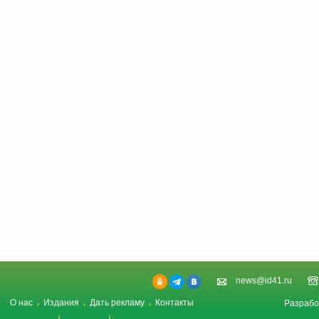
news@id41.ru
О нас
Издания
Дать рекламу
Контакты
Разрабо