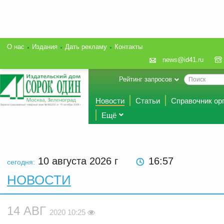
О нас
Издания
Дать рекламу
Контакты
news@id41.ru
Рейтинг запросов
Новости
Статьи
Справочник ор
Ещё
10 августа 2026
г
16:57
сегодня:
НОВОСТИ
14 АВГ
2020 10:25