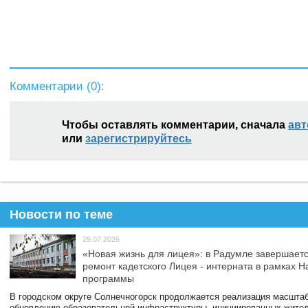
Комментарии (
0
):
Чтобы оставлять комментарии, сначала
авт
или
зарегистрируйтесь
Новости по теме
29.07.2026
«Новая жизнь для лицея»: в Радумле завершает
ремонт кадетского Лицея - интерната в рамках 
программы
В городском округе Солнечногорск продолжается реализация масштаб
обновлению образовательной инфраструктуры, инициированных жите