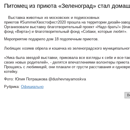
Питомец из приюта «Зеленоград» стал дома
Выставка животных из московских и подмосковных
приютов #SummerХвостофест2020 прошла на территории дизайн-заво
Организовали выставку благотворительный проект «Надо брать!» (бл
фонд «Вирта») и благотворительный фонд «Собаки, которые любят».
Мероприятие подарило дом 18 подопечным приютов.
⠀
Любящих хозяев обрела и кошечка из зеленоградского муниципальног
⠀
«Умка была звездой выставки, приковала все взгляды к себе и все-та
своих новых родителей», - делятся впечатлениями волонтеры приюта
Прощаясь с любимицей, они плакали от грусти расставания и одновре
котейку.
Фото: Юлия Потрашкова @dushevnayamoskva
Рубрика:
Официально
В