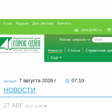
О нас
Издания
Дать рекламу
Контакты
news@id41.ru
Рейтинг запросов
Новости
Статьи
Справочник ор
Ещё
7 августа 2026
г
07:10
сегодня:
НОВОСТИ
27 АВГ
2020 11:45