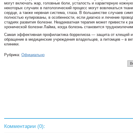
могут включать жар, головные боли, усталость и характерную кожную
некоторых случаях в патологический процесс могут вовлекаться ткани
сердце, а также нервная система, глаза. В большинстве случаев сим
полностью купированы, в особенности, если диагноз и лечение прово
стадиях развития болезни. Неадекватная терапия может привести к р
хронической болезни Лайма, когда болезнь становится трудноизлечим
Самая эффективная профилактика боррелиоза — защита от клещей и
обращение в медицинские учреждения владельцев, а питомцев – в в
клиники.
Рубрика:
Официально
В
Комментарии (
0
):