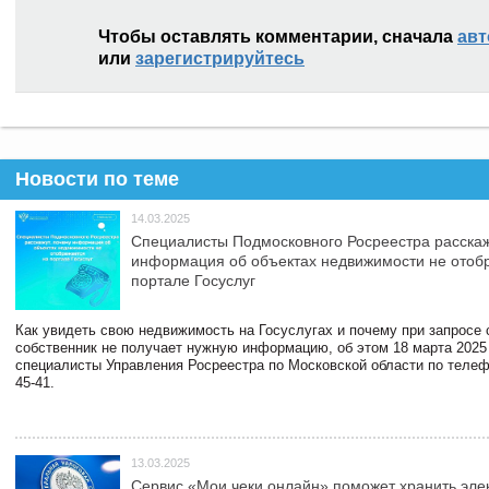
Чтобы оставлять комментарии, сначала
авт
или
зарегистрируйтесь
Новости по теме
14.03.2025
Специалисты Подмосковного Росреестра расскаж
информация об объектах недвижимости не отоб
портале Госуслуг
Как увидеть свою недвижимость на Госуслугах и почему при запросе
собственник не получает нужную информацию, об этом 18 марта 2025
специалисты Управления Росреестра по Московской области по телефо
45-41.
13.03.2025
Сервис «Мои чеки онлайн» поможет хранить эле