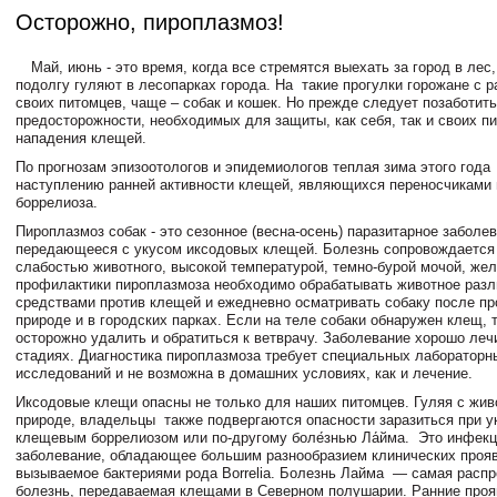
Осторожно, пироплазмоз!
Май, июнь - это время, когда все стремятся выехать за город в лес,
подолгу гуляют в лесопарках города. На такие прогулки горожане с 
своих питомцев, чаще – собак и кошек. Но прежде следует позаботит
предосторожности, необходимых для защиты, как себя, так и своих п
нападения клещей.
По прогнозам эпизоотологов и эпидемиологов теплая зима этого год
наступлению ранней активности клещей, являющихся переносчиками 
боррелиоза.
Пироплазмоз собак - это сезонное (весна-осень) паразитарное заболев
передающееся с укусом иксодовых клещей. Болезнь сопровождается
слабостью животного, высокой температурой, темно-бурой мочой, жел
профилактики пироплазмоза необходимо обрабатывать животное раз
средствами против клещей и ежедневно осматривать собаку после пр
природе и в городских парках. Если на теле собаки обнаружен клещ, 
осторожно удалить и обратиться к ветврачу. Заболевание хорошо леч
стадиях. Диагностика пироплазмоза требует специальных лабораторн
исследований и не возможна в домашних условиях, как и лечение.
Иксодовые клещи опасны не только для наших питомцев. Гуляя с жив
природе, владельцы также подвергаются опасности заразиться при у
клещевым боррелиозом или по-другому боле́знью Ла́йма. Это инфек
заболевание, обладающее большим разнообразием клинических проя
вызываемое бактериями рода Borrelia. Болезнь Лайма — самая расп
болезнь, передаваемая клещами в Северном полушарии. Ранние проя