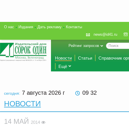
О нас
Издания
Дать рекламу
Контакты
news@id41.ru
Рейтинг запросов
Новости
Статьи
Справочник ор
Ещё
7 августа 2026
г
09 32
сегодня:
НОВОСТИ
14 МАЙ
2014