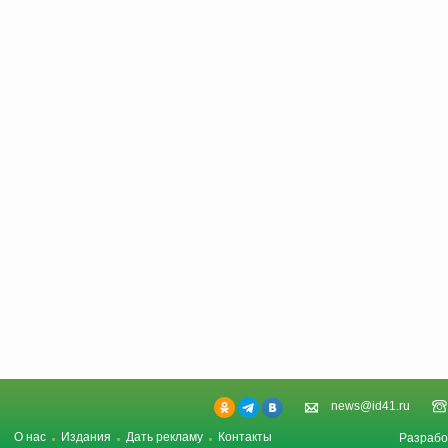
news@id41.ru
О нас
Издания
Дать рекламу
Контакты
Разрабо