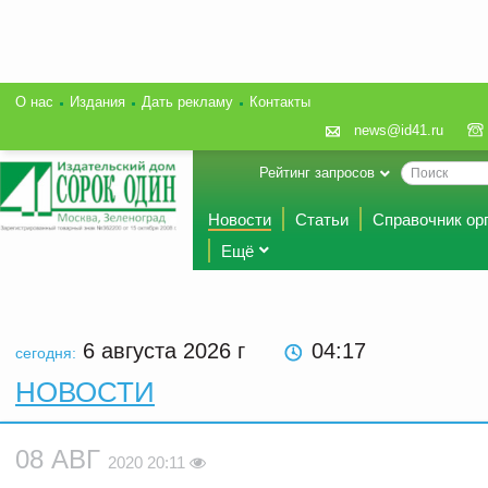
О нас
Издания
Дать рекламу
Контакты
news@id41.ru
Рейтинг запросов
Новости
Статьи
Справочник ор
Ещё
6 августа 2026
г
04:17
сегодня:
НОВОСТИ
08 АВГ
2020 20:11