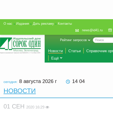
О нас
Издания
Дать рекламу
Контакты
news@id41.ru
Рейтинг запросов
Новости
Статьи
Справочник ор
Ещё
8 августа 2026
г
14 04
сегодня:
НОВОСТИ
01 СЕН
2020 16:29