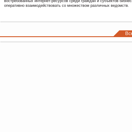
востребованных интернет-ресурсов среди граждан и субъектов бизне
оперативно взаимодействовать со множеством различных ведомств.
Вс