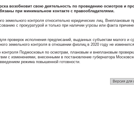
ска возобновит свою деятельность по проведению осмотров и пр
обязаны при минимальном контакте с правообладателями.
го земельного контроля относительно юридических лиц. Внеплановые п
сованию с прокуратурой и только при наличии угрозы или факта причине
 для проверок исполнения предписаний, выданных субъектам малого и с
ого земельного контроля в отношении физлиц в 2020 году не изменилс
о контроля Подмосковья по осмотрам, плановым и внеплановым проверк
твии с изменениями, внесенными в постановление губернатора Московск
с введением режима повышенной готовности.
Версия для 