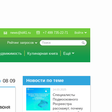
news@id41.ru
+7 499 735-22-71
Войти
Рейтинг запросов
едвижимость
Кулинарная книга
Ещё
08:09
Новости по теме
14.03.2025
Специалисты
Подмосковного
Росреестра
июня
расскажут, почему