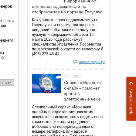
информация об
оверок
объектах недвижимости не
отображается на портале Госуслуг
Как увидеть свою недвижимость на
роверки
Госуслугах и почему при запросе
ния
сведений собственник не получает
нужную информацию, об этом 18
марта 2025 года расскажут
реднего
специалисты Управления Росреестра
я.
по Московской области по телефону 8
ам
(495) 223-45-41.
ой
Комментарии (0)
13.03.2025
Сервис «Мои чеки
печати
онлайн» поможет
хранить
электронные чеки
Специальный сервис «Мои чеки
онлайн» предоставляет каждому
покупателю возможность видеть свои
кассовые чеки, если продавцу
добровольно переданы данные о
номере телефона или адресе