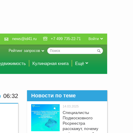
news@id41.ru
+7 499 735-22-71
Войти
Рейтинг запросов
едвижимость
Кулинарная книга
Ещё
06:32
Новости по теме
14.03.2025
Специалисты
Подмосковного
Росреестра
расскажут, почему