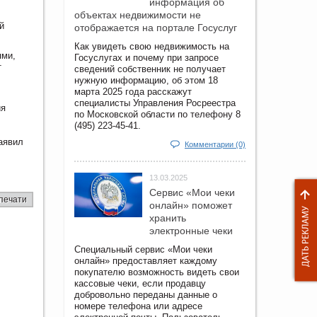
информация об
объектах недвижимости не
й
отображается на портале Госуслуг
Как увидеть свою недвижимость на
ями,
Госуслугах и почему при запросе
т
сведений собственник не получает
нужную информацию, об этом 18
марта 2025 года расскажут
специалисты Управления Росреестра
ия
по Московской области по телефону 8
(495) 223-45-41.
аявил
Комментарии (0)
13.03.2025
Сервис «Мои чеки
печати
онлайн» поможет
хранить
электронные чеки
Специальный сервис «Мои чеки
онлайн» предоставляет каждому
покупателю возможность видеть свои
кассовые чеки, если продавцу
добровольно переданы данные о
номере телефона или адресе