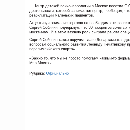
Центр детской психоневрологии в Москве посетил С.
деятельности, которой занимается центр, пообещал, ч
реабилитации маленьких пациентов.
Акцентируя внимание горожан на необходимости развит
Сергей Собянин подчеркнул, что 30 процентов золотых
москвичам. И в этом важную роль сыграла работа спец
Сергей Собянин также поручил главе Департамента зд
вопросам социального развития Леониду Печатникову п
паралимпийского спорта».
«Важно то, что мы не просто помогаем какими-то форм
Мэр Москвы.
Рубрика:
Официально