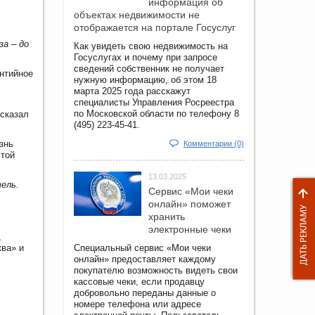
информация об
объектах недвижимости не
отображается на портале Госуслуг
за – до
Как увидеть свою недвижимость на
Госуслугах и почему при запросе
сведений собственник не получает
антийное
нужную информацию, об этом 18
марта 2025 года расскажут
специалисты Управления Росреестра
,
по Московской области по телефону 8
сказал
(495) 223-45-41.
знь
Комментарии (0)
этой
13.03.2025
ель.
Сервис «Мои чеки
онлайн» поможет
хранить
электронные чеки
,
ква» и
Специальный сервис «Мои чеки
онлайн» предоставляет каждому
покупателю возможность видеть свои
кассовые чеки, если продавцу
добровольно переданы данные о
номере телефона или адресе