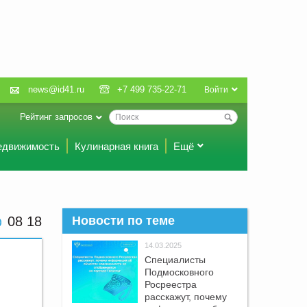
news@id41.ru
+7 499 735-22-71
Войти
Рейтинг запросов
едвижимость
Кулинарная книга
Ещё
08 18
Новости по теме
14.03.2025
Специалисты
Подмосковного
Росреестра
расскажут, почему