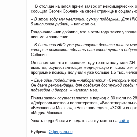
В столице начался прием заявок от некоммерческих о
сообщил Сергей Собянин на своей странице в социально
–
В этом году мы увеличили сумму поддержки. Для НКО
5 миллионов рублей, –
написал он.
Градоначальник добавил, что в этом году также упроще
письмо и заявление.
–
В движении НКО уже участвуют десятки тысяч моск
которые помогают сделать наш город лучше и добре
Собянин.
Он напомнил, что в прошлом году гранты получили 234
вместе», осуществляющим медицинскую и психологичес
программе помощь получили уже больше 1,5 тыс. чело
– Еще один победитель – лаборатория «Сенсорные тех
Он дает рекомендации для создания доступной среды
подъездов и дворов, –
написал мэр
.
Прием заявок осуществляется в период с 30 июля по 28
«Добровольчество и волонтерство», «Благотворительн
«Безопасная Москва», «Наше наследие», «ЗОЖ и спорт»
«Медиа Москва».
Узнать подробности и подать заявку можно на
сайте
.
Рубрика:
Официально