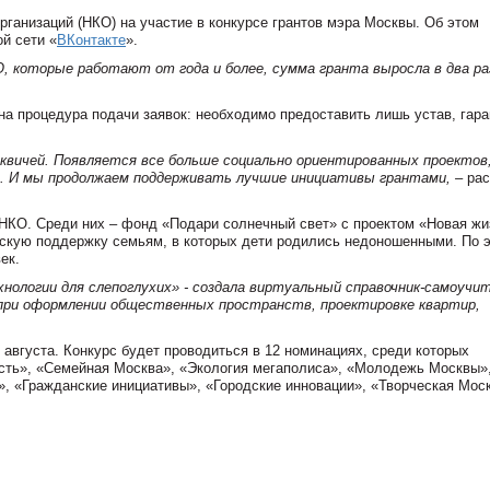
рганизаций (НКО) на участие в конкурсе грантов мэра Москвы. Об этом
й сети «
ВКонтакте
».
, которые работают от года и более, сумма гранта выросла в два ра
на процедура подачи заявок: необходимо предоставить лишь устав, гар
вичей. Появляется все больше социально ориентированных проектов
е. И мы продолжаем поддерживать лучшие инициативы грантами, –
рас
 НКО. Среди них – фонд «Подари солнечный свет» с проектом «Новая жи
кую поддержку семьям, в которых дети родились недоношенными. По 
век.
нологии для слепоглухих» - создала виртуальный справочник-самоучит
 при оформлении общественных пространств, проектировке квартир,
 августа. Конкурс будет проводиться в 12 номинациях, среди которых
ость», «Семейная Москва», «Экология мегаполиса», «Молодежь Москвы»
, «Гражданские инициативы», «Городские инновации», «Творческая Мос