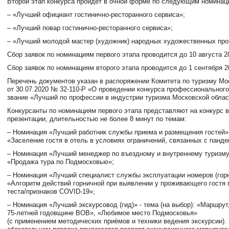
Второй этап конкурса пройдет в очной форме по следующим номинац
– «Лучший официант гостинично-ресторанного сервиса»;
– «Лучший повар гостинично-ресторанного сервиса»;
– «Лучший молодой мастер (художник) народных художественных пр
Сбор заявок по номинациям первого этапа проводится до 10 августа 2
Сбор заявок по номинациям второго этапа проводится до 1 сентября 2
Перечень документов указан в распоряжении Комитета по туризму Мо
от 30.07.2020 № 32-110-Р «О проведении конкурса профессионального
звание «Лучший по профессии в индустрии туризма Московской област
Конкурсанты по номинациям первого этапа представляют на конкурс 
презентации, длительностью не более 8 минут по темам:
– Номинация «Лучший работник службы приема и размещения гостей» 
«Заселение гостя в отель в условиях ограничений, связанных с панд
– Номинация «Лучший менеджер по въездному и внутреннему туризму
«Продажа тура по Подмосковью»;
– Номинация «Лучший специалист службы эксплуатации номеров (горн
«Алгоритм действий горничной при выявлении у проживающего гостя
теста/признаков COVID-19»;
– Номинация «Лучший экскурсовод (гид)» - тема (на выбор): «Маршру
75-летней годовщине ВОВ», «Любимое место Подмосковья»
(с применением методических приёмов и техники ведения экскурсии). 