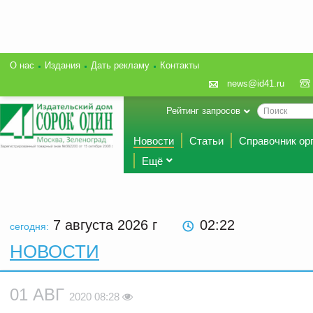
О нас
Издания
Дать рекламу
Контакты
news@id41.ru
Рейтинг запросов
Новости
Статьи
Справочник ор
Ещё
7 августа 2026
г
02:22
сегодня:
НОВОСТИ
01 АВГ
2020 08:28