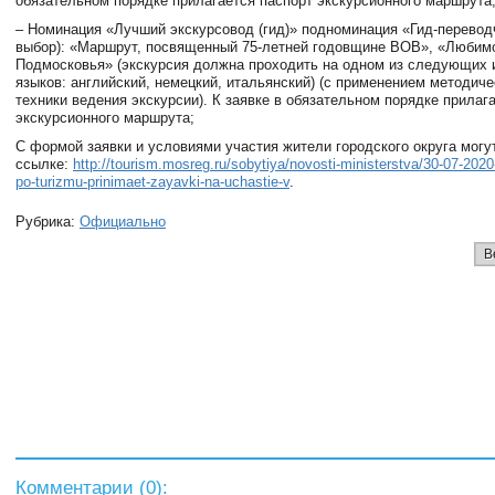
обязательном порядке прилагается паспорт экскурсионного маршрута
– Номинация «Лучший экскурсовод (гид)» подноминация «Гид-переводч
выбор): «Маршрут, посвященный 75-летней годовщине ВОВ», «Любим
Подмосковья» (экскурсия должна проходить на одном из следующих 
языков: английский, немецкий, итальянский) (с применением методиче
техники ведения экскурсии). К заявке в обязательном порядке прилаг
экскурсионного маршрута;
С формой заявки и условиями участия жители городского округа могу
ссылке:
http://tourism.mosreg.ru/sobytiya/novosti-ministerstva/30-07-2020
po-turizmu-prinimaet-zayavki-na-uchastie-v
.
Рубрика:
Официально
В
Комментарии (
0
):