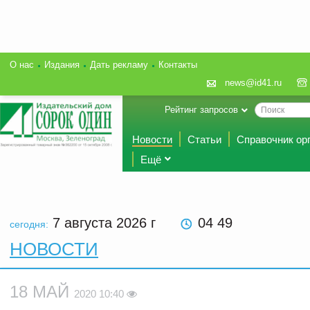
О нас
Издания
Дать рекламу
Контакты
news@id41.ru
Рейтинг запросов
Новости
Статьи
Справочник ор
Ещё
7 августа 2026
г
04 49
сегодня:
НОВОСТИ
18 МАЙ
2020 10:40