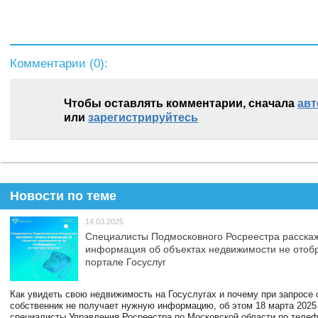
Комментарии (
0
):
Чтобы оставлять комментарии, сначала
авт
или
зарегистрируйтесь
Новости по теме
14.03.2025
Специалисты Подмосковного Росреестра расскаж
информация об объектах недвижимости не отоб
портале Госуслуг
Как увидеть свою недвижимость на Госуслугах и почему при запросе
собственник не получает нужную информацию, об этом 18 марта 2025
специалисты Управления Росреестра по Московской области по телефо