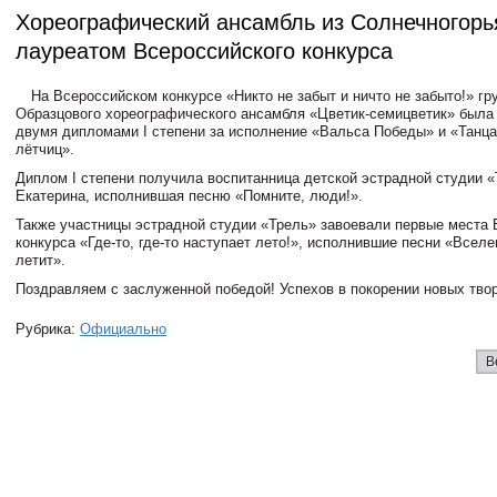
Хореографический ансамбль из Солнечногорь
лауреатом Всероссийского конкурса
На Всероссийском конкурсе «Никто не забыт и ничто не забыто!» гр
Образцового хореографического ансамбля «Цветик-семицветик» была
двумя дипломами I степени за исполнение «Вальса Победы» и «Танц
лётчиц».
Диплом I степени получила воспитанница детской эстрадной студии 
Екатерина, исполнившая песню «Помните, люди!».
Также участницы эстрадной студии «Трель» завоевали первые места 
конкурса «Где-то, где-то наступает лето!», исполнившие песни «Всел
летит».
Поздравляем с заслуженной победой! Успехов в покорении новых тво
Рубрика:
Официально
В