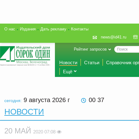
О нас
Издания
Дать рекламу
Контакты
news@id41.ru
Рейтинг запросов
Новости
Статьи
Справочник ор
Ещё
9 августа 2026
г
00 37
сегодня:
НОВОСТИ
20 МАЙ
2020 07:08