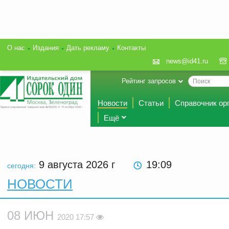
О нас
Издания
Дать рекламу
Контакты
news@id41.ru
Рейтинг запросов
Новости
Статьи
Справочник ор
Ещё
9 августа 2026
г
19 09
сегодня:
НОВОСТИ
08 ИЮН
2020 17:57