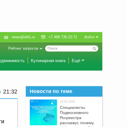
news@id41.ru
+7 499 735-22-71
Войти
Рейтинг запросов
едвижимость
Кулинарная книга
Ещё
21:32
Новости по теме
14.03.2025
Специалисты
Подмосковного
Росреестра
ги
расскажут, почему