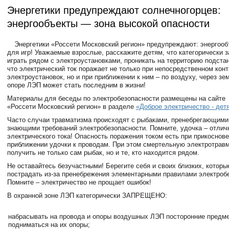
Энергетики предупреждают солнечногорцев:
энергообъекты — зона высокой опасности
Энергетики «Россети Московский регион» предупреждают: энергооб
для игр! Уважаемые взрослые, расскажите детям, что категорически 
играть рядом с электроустановками, проникать на территорию подста
что электрический ток поражает не только при непосредственном конт
электроустановок, но и при приближении к ним – по воздуху, через з
опоре ЛЭП может стать последним в жизни!
Материалы для беседы по электробезопасности размещены на сайте
«Россети Московский регион» в разделе
«Доброе электричество - дет
Часто случаи травматизма происходят с рыбаками, пренебрегающими
знающими требований электробезопасности. Помните, удочка – отлич
электрического тока! Опасность поражения током есть при прикоснов
приближении удочки к проводам. При этом смертельную электротрав
получить не только сам рыбак, но и те, кто находится рядом.
Не оставайтесь безучастными! Берегите себя и своих близких, которы
пострадать из-за пренебрежения элементарными правилами электроб
Помните – электричество не прощает ошибок!
В охранной зоне ЛЭП категорически ЗАПРЕЩЕНО:
набрасывать на провода и опоры воздушных ЛЭП посторонние предме
подниматься на их опоры;