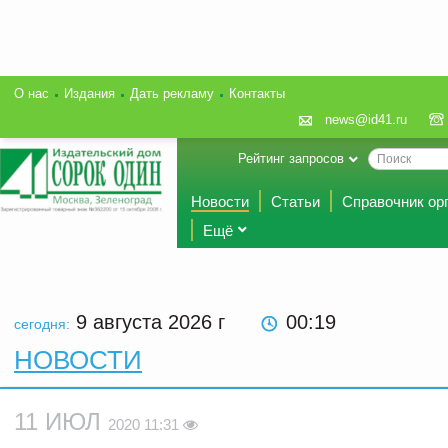
О нас
Издания
Дать рекламу
Контакты
news@id41.ru
Рейтинг запросов
Новости
Статьи
Справочник ор
Ещё
9 августа 2026
г
00:19
сегодня:
НОВОСТИ
11 ИЮЛ
2020 11:31