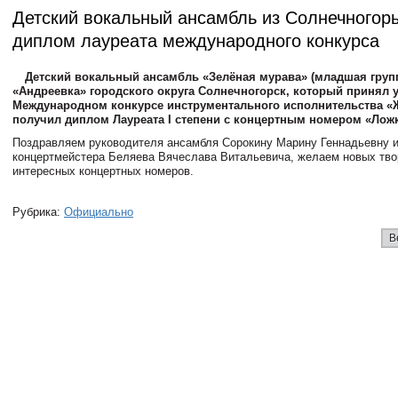
Детский вокальный ансамбль из Солнечногор
диплом лауреата международного конкурса
Детский вокальный ансамбль «Зелёная мурава» (младшая груп
«Андреевка» городского округа Солнечногорск, который принял у
Международном конкурсе инструментального исполнительства «
получил диплом Лауреата I степени с концертным номером «Ложк
Поздравляем руководителя ансамбля Сорокину Марину Геннадьевну 
концертмейстера Беляева Вячеслава Витальевича, желаем новых тво
интересных концертных номеров.
Рубрика:
Официально
В