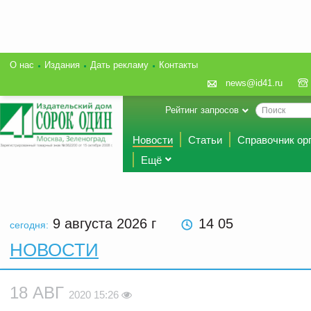
О нас
Издания
Дать рекламу
Контакты
news@id41.ru
Рейтинг запросов
Новости
Статьи
Справочник ор
Ещё
9 августа 2026
г
14 05
сегодня:
НОВОСТИ
18 АВГ
2020 15:26