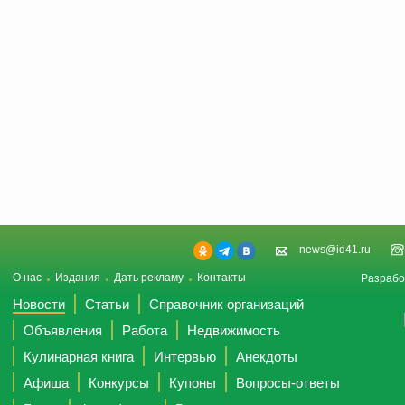
news@id41.ru
О нас
Издания
Дать рекламу
Контакты
Разрабо
Новости
Статьи
Справочник организаций
Объявления
Работа
Недвижимость
Кулинарная книга
Интервью
Анекдоты
Афиша
Конкурсы
Купоны
Вопросы-ответы