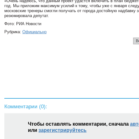
«Очень надеюсь, что данный проект удастся включить в план бюджет
год. Мы приложим максимум усилий к тому, чтобы уже с января след
московские тренеры смогли получать от города достойную надбавку за
резюмировала депутат.
Фото: РИА Новости
Рубрика:
Официально
В
Комментарии (
0
):
Чтобы оставлять комментарии, сначала
авт
или
зарегистрируйтесь