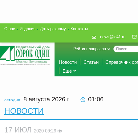
О нас
Издания
Дать рекламу
Контакты
news@id41.ru
Рейтинг запросов
Новости
Статьи
Справочник ор
Ещё
8 августа 2026
г
01:06
сегодня:
НОВОСТИ
17 ИЮЛ
2020 09:26