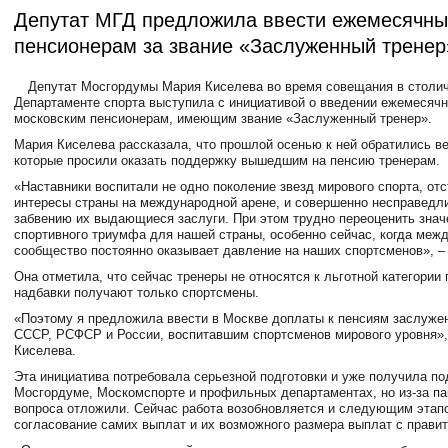
Депутат МГД предложила ввести ежемесячн
пенсионерам за звание «Заслуженный тренер
Депутат Мосгордумы Мария Киселева во время совещания в столи
Департаменте спорта выступила с инициативой о введении ежемесяч
московским пенсионерам, имеющим звание «Заслуженный тренер».
Мария Киселева рассказала, что прошлой осенью к ней обратились ве
которые просили оказать поддержку вышедшим на пенсию тренерам.
«Наставники воспитали не одно поколение звезд мирового спорта, от
интересы страны на международной арене, и совершенно несправедл
забвению их выдающиеся заслуги. При этом трудно переоценить знач
спортивного триумфа для нашей страны, особенно сейчас, когда меж
сообщество постоянно оказывает давление на наших спортсменов», – 
Она отметила, что сейчас тренеры не относятся к льготной категории 
надбавки получают только спортсмены.
«Поэтому я предложила ввести в Москве доплаты к пенсиям заслуже
СССР, РСФСР и России, воспитавшим спортсменов мирового уровня»,
Киселева.
Эта инициатива потребовала серьезной подготовки и уже получила по
Мосгордуме, Москомспорте и профильных департаментах, но из-за п
вопроса отложили. Сейчас работа возобновляется и следующим этапо
согласование самих выплат и их возможного размера выплат с прави