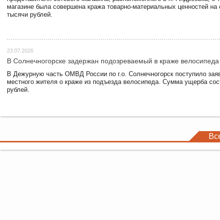
магазине была совершена кража товарно-материальных ценностей на
тысячи рублей.
23.07.2026
В Солнечногорске задержан подозреваемый в краже велосипеда
В Дежурную часть ОМВД России по г.о. Солнечногорск поступило зая
местного жителя о краже из подъезда велосипеда. Сумма ущерба сос
рублей.
Вс