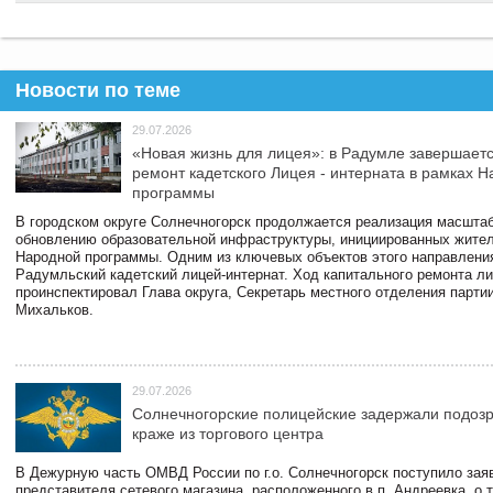
Новости по теме
29.07.2026
«Новая жизнь для лицея»: в Радумле завершает
ремонт кадетского Лицея - интерната в рамках 
программы
В городском округе Солнечногорск продолжается реализация масштаб
обновлению образовательной инфраструктуры, инициированных жите
Народной программы. Одним из ключевых объектов этого направлени
Радумльский кадетский лицей-интернат. Ход капитального ремонта л
проинспектировал Глава округа, Секретарь местного отделения парти
Михальков.
29.07.2026
Солнечногорские полицейские задержали подоз
краже из торгового центра
В Дежурную часть ОМВД России по г.о. Солнечногорск поступило зая
представителя сетевого магазина, расположенного в п. Андреевка, о т