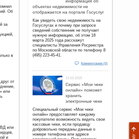
информация об
помнил
объектах недвижимости не
вий. Об
отображается на портале Госуслуг
Как увидеть свою недвижимость на
й за
Госуслугах и почему при запросе
сведений собственник не получает
укцией,
нужную информацию, об этом 18
марта 2025 года расскажут
специалисты Управления Росреестра
по Московской области по телефону 8
(495) 223-45-41.
олько в
Комментарии (0)
13.03.2025
друг от
Сервис «Мои чеки
однение,
онлайн» поможет
» или
хранить
ть
электронные чеки
Специальный сервис «Мои чеки
онлайн» предоставляет каждому
покупателю возможность видеть свои
кассовые чеки, если продавцу
МВД или
добровольно переданы данные о
видцев,
номере телефона или адресе
ой и