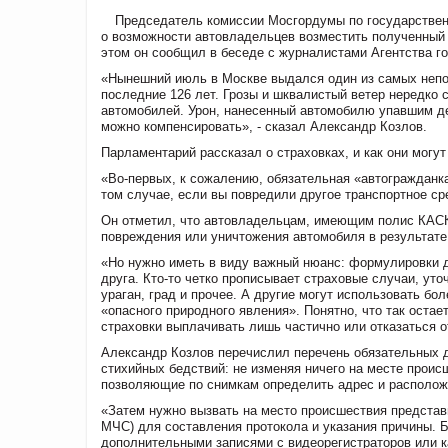
Председатель комиссии Мосгордумы по государстве
о возможности автовладельцев возместить полученный 
этом он сообщил в беседе с журналистами Агентства г
«Нынешний июль в Москве выдался один из самых непог
последние 126 лет. Грозы и шквалистый ветер нередко 
автомобилей. Урон, нанесенный автомобилю упавшим д
можно компенсировать», - сказал Александр Козлов.
Парламентарий рассказал о страховках, и как они могу
«Во-первых, к сожалению, обязательная «автогражданка
том случае, если вы повредили другое транспортное ср
Он отметил, что автовладельцам, имеющим полис КАСК
повреждения или уничтожения автомобиля в результате
«Но нужно иметь в виду важный нюанс: формулировки д
друга. Кто-то четко прописывает страховые случаи, ут
ураган, град и прочее. А другие могут использовать б
«опасного природного явления». Понятно, что так оста
страховки выплачивать лишь частично или отказаться о
Александр Козлов перечислил перечень обязательных д
стихийных бедствий: не изменяя ничего на месте проис
позволяющие по снимкам определить адрес и располож
«Затем нужно вызвать на место происшествия предста
МЧС) для составления протокола и указания причины. 
дополнительными записями с видеорегистраторов или к