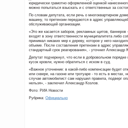
юридически грамотно оформленной оценкой нанесенного
можно попытаться взыскать и с ответственных за состо
По словам депутата, если речь о многоквартирном доме
машину, то претензии передаются в адрес управляющей 
обслуживающей организации.
«Это же касается заборов, рекламных щитов, баннеров 
входят в зону ответственности муниципалитета либо соб
принимал никаких мер к дереву, которое у него находил
объеме. После составления претензии в адрес управляю
стандартный срок реагирования», - уточнил Александр 
Депутат подчеркнул, что если в добровольном порядке
кусок кровли, нужно обратиться с иском в суд.
«Важное уточнение: в какой-либо компенсации будет от
или сквере, на газоне или тротуаре - то есть в местах
случае автомобилист сам нарушил правила, подверг опа
нельзя», - заключил Александр Козлов.
Фото: РИА Новости
Рубрика:
Официально