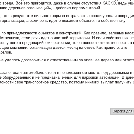
 вреда. Все это пригодится, даже в случае отсутствия КАСКО, ведь ущ
яние деревьев организаций», - добавил парламентарий.
, где в результате сильного порыва ветра часть кровли упала и повреди
организации, а если речь идет о нежилом объекте, то собственнику
- по принадлежности объектов и конструкций. Как правило, зеленые нас
ственника, если речь идет о частной территории. И если собственник не
ось у него в предаварийном состоянии, то он понесет ответственность в
щей компании, организации дается месяц на ответ. Как правило, это
Козлов.
 не удалось договориться с ответственным за упавшее дерево или отле
казано, если автомобиль стоял в неположенном месте: под деревьями в 
, не оборудованных и не предназначенных для парковки автомашин. В дан
сности свое транспортное средство, поэтому никаких выплат получить 
Версия для 