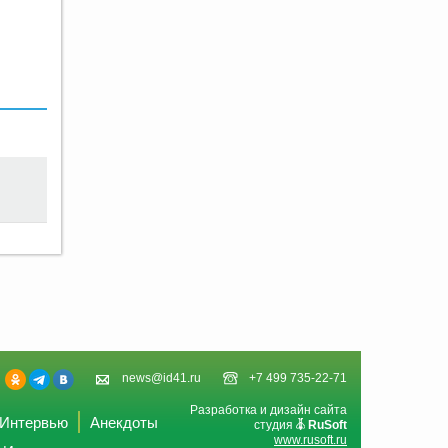
news@id41.ru
+7 499 735-22-71
Разработка и дизайн сайта
Интервью
Анекдоты
студия
RuSoft
www.rusoft.ru