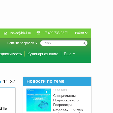
news@id41.ru
+7 499 735-22-71
Войти
Рейтинг запросов
едвижимость
Кулинарная книга
Ещё
11 37
Новости по теме
14.03.2025
Специалисты
Подмосковного
Росреестра
ать
расскажут, почему