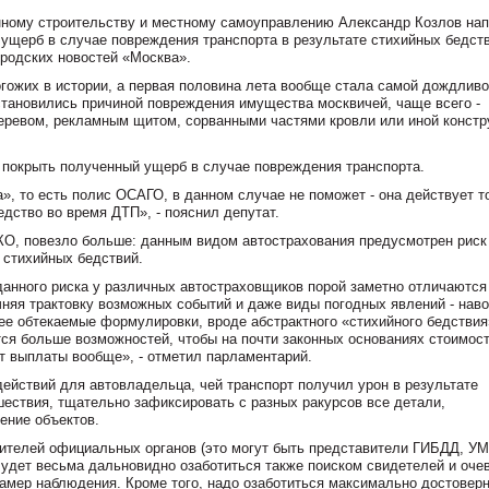
нному строительству и местному самоуправлению Александр Козлов на
ущерб в случае повреждения транспорта в результате стихийных бедст
ородских новостей «Москва».
ожих в истории, а первая половина лета вообще стала самой дождливо
становились причиной повреждения имущества москвичей, чаще всего -
еревом, рекламным щитом, сорванными частями кровли или иной констр
т покрыть полученный ущерб в случае повреждения транспорта.
», то есть полис ОСАГО, в данном случае не поможет - она действует т
едство во время ДТП», - пояснил депутат.
О, повезло больше: данным видом автострахования предусмотрен риск
 стихийных бедствий.
анного риска у различных автостраховщиков порой заметно отличаются 
очняя трактовку возможных событий и даже виды погодных явлений - нав
олее обтекаемые формулировки, вроде абстрактного «стихийного бедствия
ется больше возможностей, чтобы на почти законных основаниях стоимос
т выплаты вообще», - отметил парламентарий.
ействий для автовладельца, чей транспорт получил урон в результате
шествия, тщательно зафиксировать с разных ракурсов все детали,
ение объектов.
вителей официальных органов (это могут быть представители ГИБДД, У
Будет весьма дальновидно озаботиться также поиском свидетелей и оче
амер наблюдения. Кроме того, надо озаботиться максимально достоверн