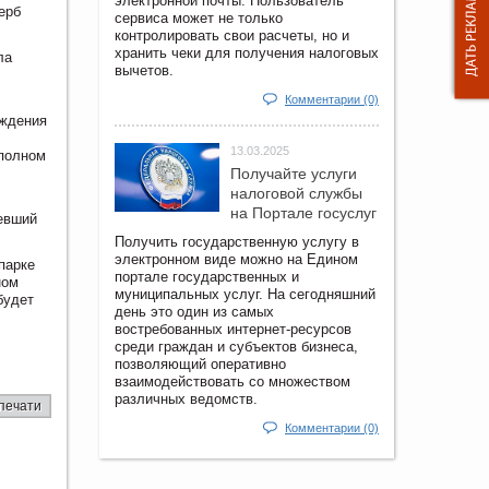
электронной почты. Пользователь
ерб
сервиса может не только
контролировать свои расчеты, но и
хранить чеки для получения налоговых
ла
вычетов.
Комментарии (0)
аждения
13.03.2025
 полном
Получайте услуги
налоговой службы
на Портале госyслуг
тевший
Получить государственную услугу в
электронном виде можно на Едином
парке
портале государственных и
ном
муниципальных услуг. На сегодняшний
будет
день это один из самых
востребованных интернет-ресурсов
среди граждан и субъектов бизнеса,
позволяющий оперативно
взаимодействовать со множеством
различных ведомств.
печати
Комментарии (0)