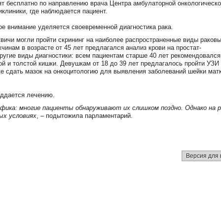
дят бесплатно по направлению врача Центра амбулаторной онкологическ
клиники, где наблюдается пациент.
ое внимание уделяется своевременной диагностика рака.
сквичи могли пройти скрининг на наиболее распространенные виды раков
чинам в возрасте от 45 лет предлагался анализ крови на простат-
ругие виды диагностики: всем пациентам старше 40 лет рекомендовался
ой и толстой кишки. Девушкам от 18 до 39 лет предлагалось пройти УЗИ
е сдать мазок на онкоцитологию для выявления заболеваний шейки матк
оддается лечению.
ифика: многие пациенты обнаруживают их слишком поздно. Однако на 
ых условиях
, – подытожила парламентарий.
Версия для 