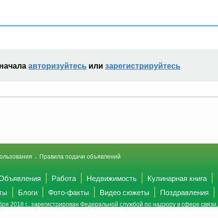
сначала
авторизуйтесь
или
зарегистрируйтесь
ользования
Правила подачи объявлений
Объявления
Работа
Недвижимость
Кулинарная книга
ты
Блоги
Фото-факты
Видео сюжеты
Поздравления
ря 2018 г., зарегистрирован Федеральной службой по надзору в сфере связ
(Роскомнадзор).