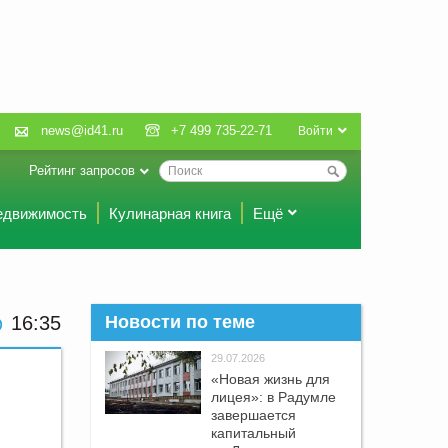
news@id41.ru
+7 499 735-22-71
Войти
Рейтинг запросов
едвижимость
Кулинарная книга
Ещё
16:35
Новости по теме
29.07.2026
«Новая жизнь для
лицея»: в Радумле
завершается
капитальный