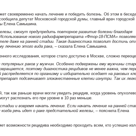
жет своевременно начать лечение и победить болезнь. Об этом в беседе
сообщила депутат Московской городской думы, главный врач городской
цы Елена Самышина.
елезы, смогут предупредить повторное развитие болезни благодаря
 Использование нового радиофармпрепарата «Фтор-18-ПСМА» позволя
теле даже на ранней стадии. Такая диагностика позволит достичь от
у лечению этого вида рака
, – сказала Елена Самышина.
нного исследования, которое стало доступно в Москве, сложно переоце
е популярных раков у мужчин. Особенно подвержены ему мужчины ста
озвращается, поэтому диагностика рецидивов не менее важна, чем пер
распределяется по организму и избирательно оседает на раковых кл
репарат подсвечивает злокачественные клетки изнутри. Так их легк
, так как раньше врачи могли увидеть рецидив, когда уровень опухолев
могут распознать его при уровне в 10 раз меньше.
стадии и вовремя начать лечение. Если начать лечение на ранней ста
и когда речь идет о раке предстательной железы
, – пояснила Елена
мет возможности рецидива необходимо проходить всем, кто успешно из