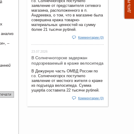
г.о. Солнечногорск поступило
ой
заявление от представителя сетевого
магазина, расположенного в п.
Андреевка, о том, что в магазине была
совершена кража товарно-
ых
материальных ценностей на сумму
более 21 тысячи рублей.
 анализ
Комментарии (0)
и», –
23.07.2026
В Солнечногорске задержан
подозреваемый в краже велосипеда
ранней
В Дежурную часть ОМВД России по
г.о. Солнечногорск поступило
заявление от местного жителя о краже
из подъезда велосипеда. Сумма
ущерба составила 22 тысячи рублей.
печати
Комментарии (0)