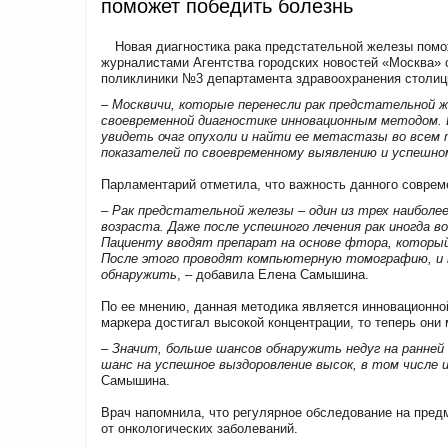
поможет победить болезнь
Новая диагностика рака предстательной железы помо
журналистами Агентства городских новостей «Москва» 
поликлиники №3 департамента здравоохранения столи
– Москвичи, которые перенесли рак предстательной ж
своевременной диагностике инновационным методом.
увидеть очаг опухоли и найти ее метастазы во всем 
показателей по своевременному выявлению и успешном
Парламентарий отметила, что важность данного совреме
– Рак предстательной железы – один из трех наиболе
возраста. Даже после успешного лечения рак иногда в
Пациенту вводят препарат на основе фтора, который 
После этого проводят компьютерную томографию, и п
обнаружить
, – добавила Елена Самышина.
По ее мнению, данная методика является инновационной
маркера достигал высокой концентрации, то теперь они 
– Значит, больше шансов обнаружить недуг на ранней 
шанс на успешное выздоровление высок, в том числе 
Самышина.
Врач напомнила, что регулярное обследование на пред
от онкологических заболеваний.