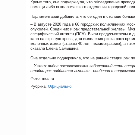
Кроме того, она подчеркнула, что обследование прово
помощи либо онкологического отделения городской поли
Парламентарий добавила, что сегодня в столице больш
– В августе 2020 года в 66 городских поликлиниках мо
опухолей. Среди них и рак предстательной железы. Муж
специфический антиген (ПСА). Были предусмотрены и д
кала на скрытую кровь, для выявления риска рака прям
молочных желез (старше 40 лет - маммографию), а такж
сказала Елена Самышина.
Она отдельно подчеркнула, что на ранней стадии рак п
– У этих видов онкологических заболеваний есть спец
стадии рак поддается лечению - особенно в современн
Фото: mos.ru
Рубрика:
Официально