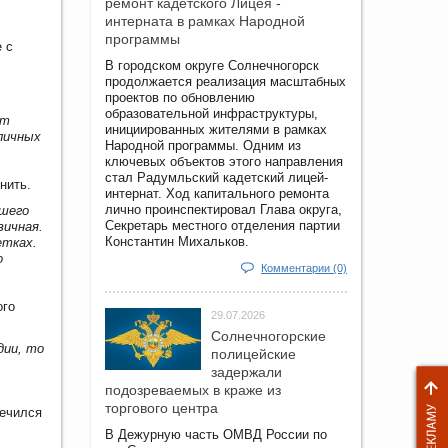
ремонт кадетского Лицея -
интерната в рамках Народной
программы
 с
В городском округе Солнечногорск
продолжается реализация масштабных
проектов по обновлению
образовательной инфраструктуры,
ет
инициированных жителями в рамках
личных
Народной программы. Одним из
ключевых объектов этого направления
стал Радумльский кадетский лицей-
нить.
интернат. Ход капитального ремонта
лично проинспектировал Глава округа,
ршего
Секретарь местного отделения партии
вичная.
Константин Михальков.
етках.
о
Комментарии (0)
ого
29.07.2026
Солнечногорские
дии, то
полицейские
задержали
подозреваемых в краже из
торгового центра
лечился
В Дежурную часть ОМВД России по