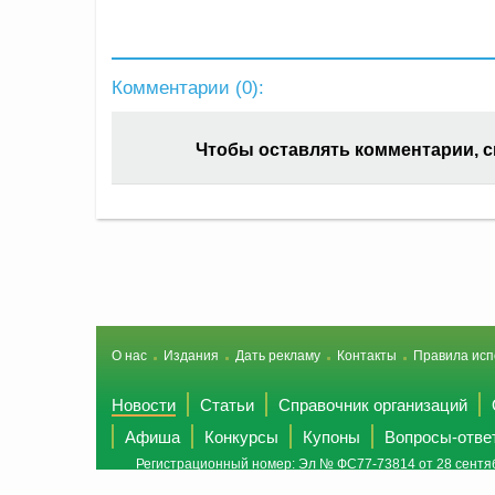
Комментарии (
0
):
Чтобы оставлять комментарии, 
О нас
Издания
Дать рекламу
Контакты
Правила исп
Новости
Статьи
Справочник организаций
Афиша
Конкурсы
Купоны
Вопросы-отве
Регистрационный номер: Эл № ФС77-73814 от 28 сентяб