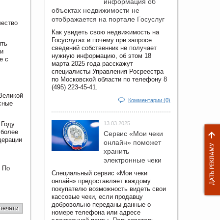
информация об
объектах недвижимости не
отображается на портале Госуслуг
чество
Как увидеть свою недвижимость на
Госуслугах и почему при запросе
ить
сведений собственник не получает
ли
нужную информацию, об этом 18
е с
марта 2025 года расскажут
специалисты Управления Росреестра
по Московской области по телефону 8
(495) 223-45-41.
 Великой
Комментарии (0)
сные
 Году
13.03.2025
 более
Сервис «Мои чеки
дерации
онлайн» поможет
хранить
электронные чеки
 По
Специальный сервис «Мои чеки
онлайн» предоставляет каждому
покупателю возможность видеть свои
кассовые чеки, если продавцу
добровольно переданы данные о
печати
номере телефона или адресе