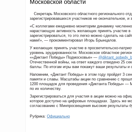
Московской области
Секретарь Московского областного регионального от
зарегистрировавшихся участников не окончательное, и 
«С коллегами ежедневно мониторим динамику численно
нарастающую активность желающих принять участие в а
зарегистрироваться, то это легко можно сделать на са
нами!», — прокомментировал Игорь Брынцалов.
У желающих принять участие в просветительско-патрио
уровень эрудированности. Московское областное регион
««Диктант Победы» Подмосковье» —
@diktant_pobedy_b
Отечественной войны, на ответ каждого отведено 25 с
баллы. По итогам игры вам покажут ваши результаты и с
Напомним, «Диктант Победы» в этом году пройдет 3 сен
памяти и славы. Масштабы акции по сравнению с прошл
1200 площадок для проведения «Диктанта Победы» —
М
по их количеству.
Зарегистрироваться для участия в акции можно на офи
которое доступно на цифровых площадках. Здесь же мо
согласованию с Минпросвещения высокие результаты бу
Рубрика:
Официально