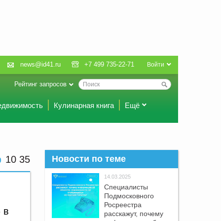
news@id41.ru
+7 499 735-22-71
Войти
Рейтинг запросов
едвижимость
Кулинарная книга
Ещё
10 35
Новости по теме
14.03.2025
Специалисты
Подмосковного
Росреестра
 в
расскажут, почему