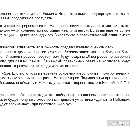
деления партии «Единая Россия» Игорь Брынцалов подчеркнул, что коли
заявки продолжают поступать.
сти зарегистрировавшихся. На основе полученных данных можем отмет
кции — их количество постоянно увеличивается. Если вы еще не успе
йте акции —
диктантпобеды.рф. У
частвуйте в патриотической акции вмест
тической акции есть возможность предварительно оценить свой
альное отделение Партии «Единая Россия» запустило в работу чат-бота
ot
. Игровой процесс простой: вам будут заданы 10 вопросов по истории
екунд для размышления. За каждый правильный ответ начисляются бону
равнят с результатом среди других игроков.
тября. Его включили в перечень основных мероприятий, приуроченных к
ым годом увеличатся в разы. На территории Подмосковья организованы
осковская область в 2020 году занимает первое место в Российской Фе
циальном сайте проекта диктантпобеды.рф и в специальном приложении,
жно будет получить электронный диплом участника «Диктанта Победы».
дут засчитывать при поступлении в вузы.
Версия для 