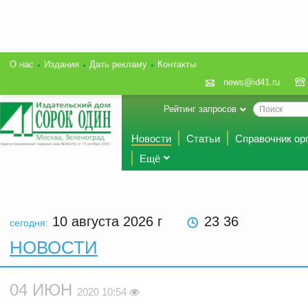
О нас
Издания
Дать рекламу
Контакты
news@id41.ru
Рейтинг запросов
Новости
Статьи
Справочник ор
Ещё
10 августа 2026
г
23 36
сегодня:
НОВОСТИ
04 ИЮН
2020 10:54