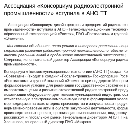
Ассоциация «Консорциум радиоэлектронной
промышленности» вступила в АНО ТТ
Ассоциация «Консорциум дизайн-центров и предприятий радиоэлек
промышленности» вступила в АНО «Телекоммуникационные технологи
образованный госкорпорацией «Ростех», ПАО «Ростелеком» и группой
«Элемент».
– Мы готовы объединить наши усилия в интересах реализации наци
стратегии развития радиоэлектронной промышленности, обеспечи
внести реальный вклад в продвижение отечественной электроники,
Смирнова, исполнительный директор Ассоциации «Консорциум радио
промышленности».
Консорциум «Телекоммуникационные технологии» (АНО ТТ) создан К
«Созвездие» (входит в холдинг «Росэлектроника» Госкорпорации Рост
«Ростелеком» и группой компаний «Элемент» при поддержке Минпром
формирования условий для реализации государственной стратегии в 
импортозамещения и развития отечественной радиоэлектронной проду
локализации оборудования для телекоммуникационной индустрии, соз
отечественную электронно-компонентную базу и формирования услов
мер поддержки на всех стадиях производства и запуска новых продук
нормативно-правовые акты в области закупочной деятельности, форм
производственных цепочек, организацию финансирования, поддержку
российском и глобальном рынке. Генеральным директором АНО ТТ на
Хасьянова, генеральный директор ПАО «Микрон».