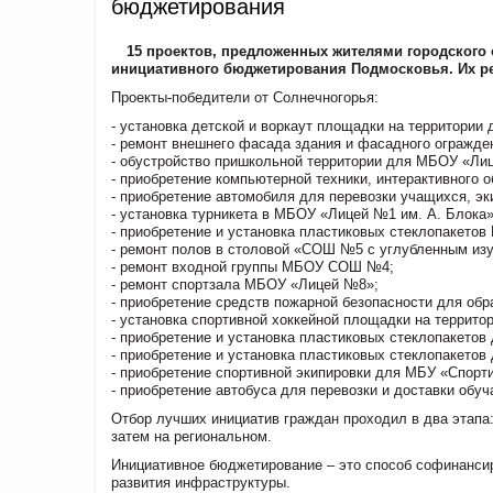
бюджетирования
15 проектов, предложенных жителями городского 
инициативного бюджетирования Подмосковья. Их реа
Проекты-победители от Солнечногорья: ​​​
- установка детской и воркаут площадки на территории д.
- ремонт внешнего фасада здания и фасадного огражд
- обустройство пришкольной территории для МБОУ «Ли
- приобретение компьютерной техники, интерактивного
- приобретение автомобиля для перевозки учащихся, э
- установка турникета в МБОУ «Лицей №1 им. А. Блока»
- приобретение и установка пластиковых стеклопакет
- ремонт полов в столовой «СОШ №5 с углубленным из
- ремонт входной группы МБОУ СОШ №4;
- ремонт спортзала МБОУ «Лицей №8»;
- приобретение средств пожарной безопасности для обр
- установка спортивной хоккейной площадки на терри
- приобретение и установка пластиковых стеклопакето
- приобретение и установка пластиковых стеклопакето
- приобретение спортивной экипировки для МБУ «Спорт
- приобретение автобуса для перевозки и доставки обу
Отбор лучших инициатив граждан проходил в два этапа
затем на региональном.
Инициативное бюджетирование – это способ софинанси
развития инфраструктуры.