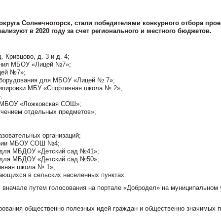
округа Солнечногорск, стали победителями конкурного отбора прое
лизуют в 2020 году за счет регионального и местного бюджетов.
 Кривцово, д. 3 и д. 4;
ения МБОУ «Лицей №7»;
цей №7»;
 оборудования для МБОУ «Лицей № 7»;
кипировки МБУ «Спортивная школа № 2»;
;
ов МБОУ «Ложковская СОШ»;
учением отдельных предметов»;
азовательных организаций;
тории МБОУ СОШ №4;
в для МБДОУ «Детский сад №41»;
в для МБДОУ «Детский сад №50»;
ивная школа № 1»;
чающихся в сельских населенных пунктах.
: вначале путем голосования на портале «Добродел» на муниципальном 
рования общественно полезных идей граждан и общественно значимых п