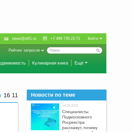
news@id41.ru
+7 499 735-22-71
Войти
Рейтинг запросов
едвижимость
Кулинарная книга
Ещё
16 11
Новости по теме
14.03.2025
Специалисты
Подмосковного
Росреестра
расскажут, почему