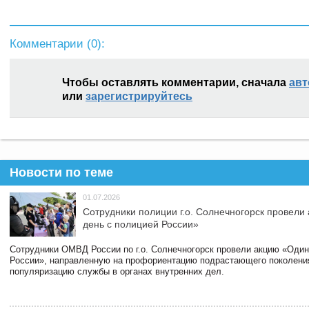
Комментарии (
0
):
Чтобы оставлять комментарии, сначала
авт
или
зарегистрируйтесь
Новости по теме
01.07.2026
Сотрудники полиции г.о. Солнечногорск провели
день с полицией России»
Сотрудники ОМВД России по г.о. Солнечногорск провели акцию «Один
России», направленную на профориентацию подрастающего поколени
популяризацию службы в органах внутренних дел.