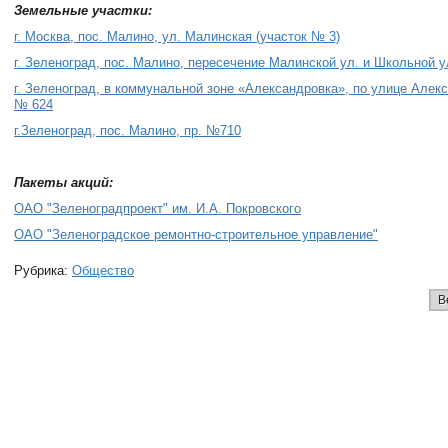
Земельные участки:
г. Москва, пос. Малино, ул. Малинская (участок № 3)
г. Зеленоград, пос. Малино, пересечение Малинской ул. и Школьной у
г. Зеленоград, в коммунальной зоне «Александровка», по улице Алек
№ 624
г.Зеленоград, пос. Малино, пр. №710
Пакеты акций:
ОАО "Зеленоградпроект" им. И.А. Покровского
ОАО "Зеленоградское ремонтно-строительное управление"
Рубрика:
Общество
В