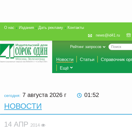
О нас
Издания
Дать рекламу
Контакты
news@id41.ru
Рейтинг запросов
Новости
Статьи
Справочник ор
Ещё
7 августа 2026
г
01:52
сегодня:
НОВОСТИ
14 АПР
2014