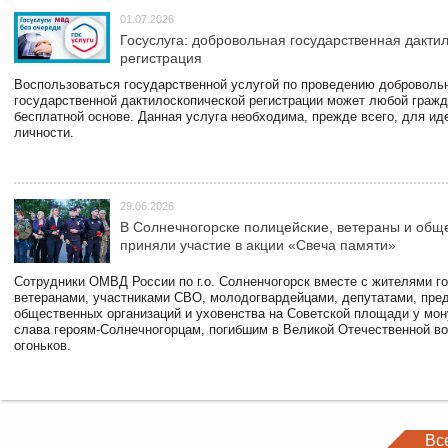
01.07.2026
Госуслуга: добровольная государственная дакти
регистрация
Воспользоваться государственной услугой по проведению доброволь
государственной дактилоскопической регистрации может любой гражд
бесплатной основе. Данная услуга необходима, прежде всего, для и
личности.
29.06.2026
В Солнечногорске полицейские, ветераны и общ
приняли участие в акции «Свеча памяти»
Сотрудники ОМВД России по г.о. Солненчогорск вместе с жителями го
ветеранами, участниками СВО, молодогвардейцами, депутатами, пре
общественных организаций и уховенства на Советской площади у мо
слава героям-Солнечногорцам, погибшим в Великой Отечественной во
огоньков.
Вс