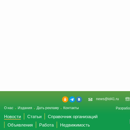
news@id41.ru
О нас
Издания
Дать рекламу
Контакты
Разрабо
Новости
Статьи
Справочник организаций
Объявления
Работа
Недвижимость