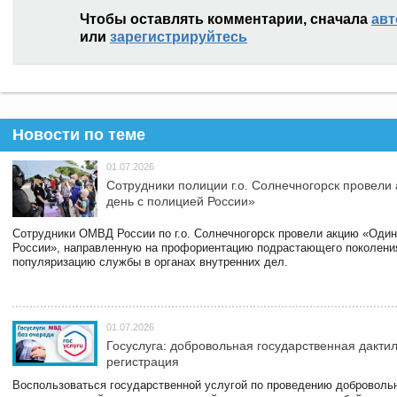
Чтобы оставлять комментарии, сначала
авт
или
зарегистрируйтесь
Новости по теме
01.07.2026
Сотрудники полиции г.о. Солнечногорск провели
день с полицией России»
Сотрудники ОМВД России по г.о. Солнечногорск провели акцию «Один
России», направленную на профориентацию подрастающего поколени
популяризацию службы в органах внутренних дел.
01.07.2026
Госуслуга: добровольная государственная дакти
регистрация
Воспользоваться государственной услугой по проведению доброволь