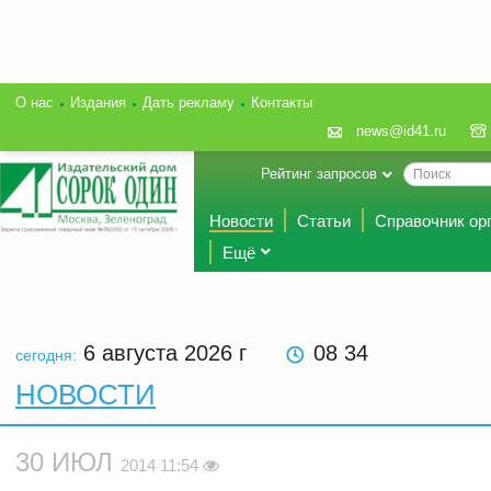
О нас
Издания
Дать рекламу
Контакты
news@id41.ru
Рейтинг запросов
Новости
Статьи
Справочник ор
Ещё
6 августа 2026
г
08 34
сегодня:
НОВОСТИ
30 ИЮЛ
2014 11:54