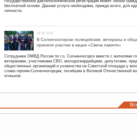
государственной дактилоскопической регистрации может любой гражд
бесплатной основе. Данная услуга необходима, прежде всего, для и
личности.
29.06.2026
В Солнечногорске полицейские, ветераны и общ
приняли участие в акции «Свеча памяти»
Сотрудники ОМВД России по г.о. Солненчогорск вместе с жителями го
ветеранами, участниками СВО, молодогвардейцами, депутатами, пре
общественных организаций и уховенства на Советской площади у мо
слава героям-Солнечногорцам, погибшим в Великой Отечественной во
огоньков.
Вс