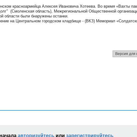
енском красноармейца Алексея Ивановича Хотеева. Во время «Вахты па
Долг" (Смоленская область), Межрегиональной Общественной организац
й области были бнаружены останки.
онение на Центральном городском кладбище - (ВКЗ) Мемориал «Солдатск
Версия для 
сначала
авторизуйтесь
или
зарегистрируйтесь