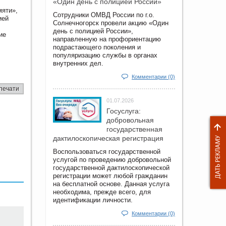
«Один день с полицией России»
мяти»,
Сотрудники ОМВД России по г.о.
ией
Солнечногорск провели акцию «Один
день с полицией России»,
ие
направленную на профориентацию
подрастающего поколения и
популяризацию службы в органах
внутренних дел.
Комментарии (0)
печати
01.07.2026
Госуслуга:
добровольная
государственная
дактилоскопическая регистрация
Воспользоваться государственной
услугой по проведению добровольной
государственной дактилоскопической
регистрации может любой гражданин
на бесплатной основе. Данная услуга
необходима, прежде всего, для
идентификации личности.
Комментарии (0)