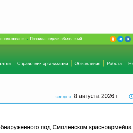
использования
Правила подачи объявлений
татьи
Справочник организаций
Объявления
Работа
Н
8 августа 2026
г
сегодня:
 обнаруженного под Смоленском красноармейца