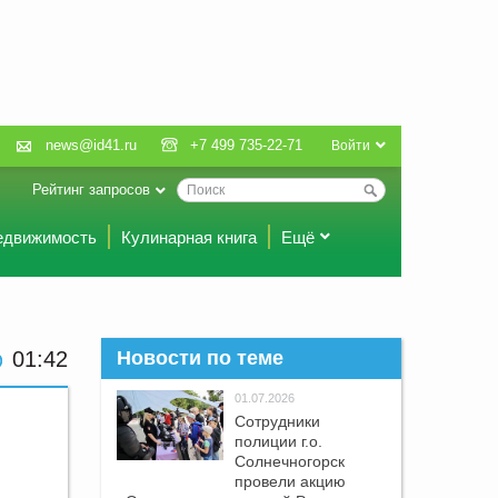
news@id41.ru
+7 499 735-22-71
Войти
Рейтинг запросов
едвижимость
Кулинарная книга
Ещё
01:42
Новости по теме
01.07.2026
Сотрудники
полиции г.о.
Солнечногорск
провели акцию