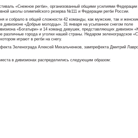
тиваль «Снежное регби», организованный общими усилиями Федерации 
ивной школы олимпийского резерва №111 и Федерации регби России.
ня и собрало в общей сложности 42 команды, как мужские, так и женски
 в дивизионе «Добрые молодцы». 31 января на усыпанное снегом поле
визиона «Богатыри» и 14 команд девушек, представляющих дивизион «
 различные города и уголки нашей страны. Недаром зеленоградское «
котором играют в регби на снегу.
ефекта Зеленограда Алексей Михальченков, зампрефекта Дмитрий Лавро
 места в дивизионах распределились следующим образом: