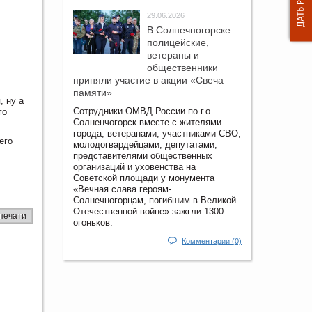
29.06.2026
В Солнечногорске
полицейские,
ветераны и
общественники
приняли участие в акции «Свеча
памяти»
 ну а
Сотрудники ОМВД России по г.о.
го
Солненчогорск вместе с жителями
города, ветеранами, участниками СВО,
его
молодогвардейцами, депутатами,
представителями общественных
организаций и уховенства на
Советской площади у монумента
«Вечная слава героям-
Солнечногорцам, погибшим в Великой
Отечественной войне» зажгли 1300
печати
огоньков.
Комментарии (0)