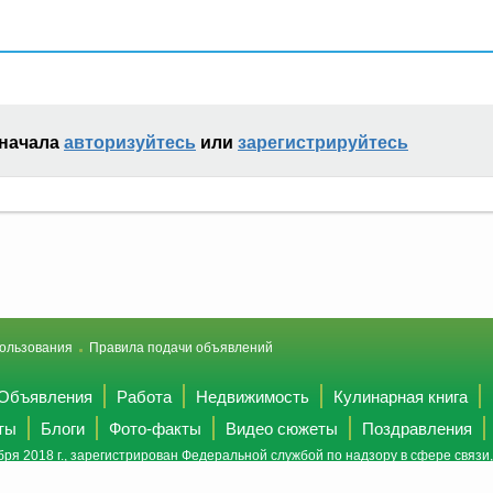
сначала
авторизуйтесь
или
зарегистрируйтесь
ользования
Правила подачи объявлений
Объявления
Работа
Недвижимость
Кулинарная книга
ты
Блоги
Фото-факты
Видео сюжеты
Поздравления
ря 2018 г., зарегистрирован Федеральной службой по надзору в сфере связ
(Роскомнадзор).