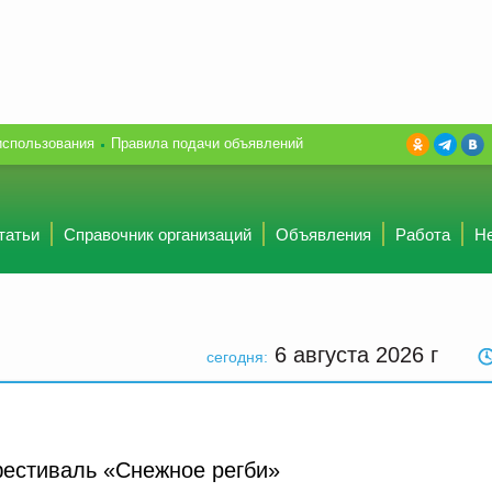
использования
Правила подачи объявлений
татьи
Справочник организаций
Объявления
Работа
Н
6 августа 2026
г
сегодня:
естиваль «Снежное регби»