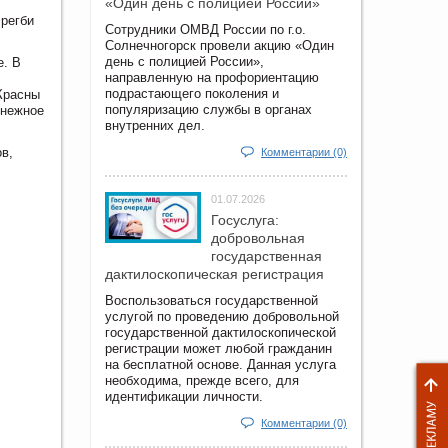
«Один день с полицией России»
регби
Сотрудники ОМВД России по г.о.
Солнечногорск провели акцию «Один
день с полицией России»,
е. В
направленную на профориентацию
подрастающего поколения и
Красны
популяризацию службы в органах
Снежное
внутренних дел.
в,
Комментарии (0)
01.07.2026
Госуслуга:
добровольная
государственная
дактилоскопическая регистрация
Воспользоваться государственной
услугой по проведению добровольной
государственной дактилоскопической
регистрации может любой гражданин
на бесплатной основе. Данная услуга
необходима, прежде всего, для
идентификации личности.
Комментарии (0)