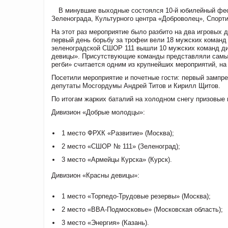
В минувшие выходные состоялся 10-й юбилейный фес
Зеленограда, Культурного центра «Доброволец», Спорт
На этот раз мероприятие было разбито на два игровых д
первый день борьбу за трофеи вели 18 мужских команд
зеленоградской СШОР 111 вышли 10 мужских команд ди
девицы». Присутствующие команды представляли самые
регби» считается одним из крупнейших мероприятий, на 
Посетили мероприятие и почетные гости: первый зампр
депутаты Мосгордумы Андрей Титов и Кирилл Щитов.
По итогам жарких баталий на холодном снегу призовые
Дивизион «Добрые молодцы»:
1 место ФРХК «Развитие» (Москва);
2 место «СШОР № 111» (Зеленоград);
3 место «Армейцы Курска» (Курск).
Дивизион «Красны девицы»:
1 место «Торпедо-Трудовые резервы» (Москва);
2 место «ВВА-Подмосковье» (Московская область);
3 место «Энергия» (Казань).