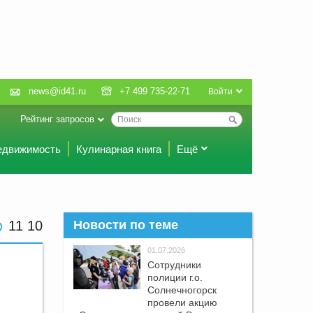
news@id41.ru
+7 499 735-22-71
Войти
Рейтинг запросов
едвижимость
Кулинарная книга
Ещё
11 10
Новости по теме
01.07.2026
Сотрудники
полиции г.о.
Солнечногорск
провели акцию