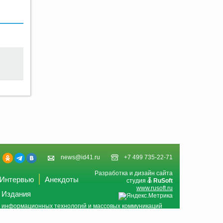
news@id41.ru
+7 499 735-22-71
Разработка и дизайн сайта
Интервью
Анекдоты
студия
RuSoft
www.rusoft.ru
Издания
и, информационных технологий и массовых коммуникаций