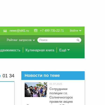
news@id41.ru
+7 499 735-22-71
Войти
Рейтинг запросов
едвижимость
Кулинарная книга
Ещё
01:34
Новости по теме
01.07.2026
Сотрудники
полиции г.о.
Солнечногорск
провели акцию