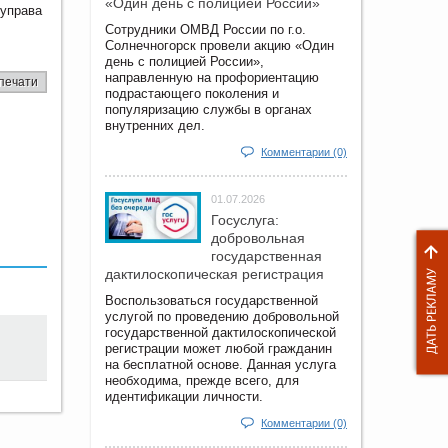
«Один день с полицией России»
 управа
Сотрудники ОМВД России по г.о.
Солнечногорск провели акцию «Один
день с полицией России»,
направленную на профориентацию
печати
подрастающего поколения и
популяризацию службы в органах
внутренних дел.
Комментарии (0)
01.07.2026
Госуслуга:
добровольная
государственная
дактилоскопическая регистрация
Воспользоваться государственной
услугой по проведению добровольной
государственной дактилоскопической
регистрации может любой гражданин
на бесплатной основе. Данная услуга
необходима, прежде всего, для
идентификации личности.
Комментарии (0)