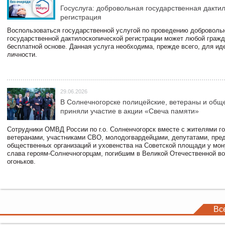
Госуслуга: добровольная государственная дакти
регистрация
Воспользоваться государственной услугой по проведению доброволь
государственной дактилоскопической регистрации может любой гражд
бесплатной основе. Данная услуга необходима, прежде всего, для и
личности.
29.06.2026
В Солнечногорске полицейские, ветераны и общ
приняли участие в акции «Свеча памяти»
Сотрудники ОМВД России по г.о. Солненчогорск вместе с жителями го
ветеранами, участниками СВО, молодогвардейцами, депутатами, пре
общественных организаций и уховенства на Советской площади у мо
слава героям-Солнечногорцам, погибшим в Великой Отечественной во
огоньков.
Вс