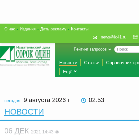
О нас
Издания
Дать рекламу
Контакты
news@id41.ru
Рейтинг запросов
Новости
Статьи
Справочник ор
Ещё
9 августа 2026
г
02:53
сегодня:
НОВОСТИ
06 ДЕК
2021 14:43