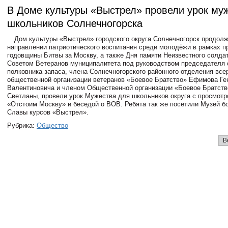
В Доме культуры «Выстрел» провели урок му
школьников Солнечногорска
Дом культуры «Выстрел» городского округа Солнечногорск продолж
направлении патриотического воспитания среди молодёжи в рамках п
годовщины Битвы за Москву, а также Дня памяти Неизвестного солда
Советом Ветеранов муниципалитета под руководством председателя 
полковника запаса, члена Солнечногорского районного отделения все
общественной организации ветеранов «Боевое Братство» Ефимова Ге
Валентиновича и членом Общественной организации «Боевое Братст
Светланы, провели урок Мужества для школьников округа с просмотр
«Отстоим Москву» и беседой о ВОВ. Ребята так же посетили Музей бо
Славы курсов «Выстрел».
Рубрика:
Общество
В