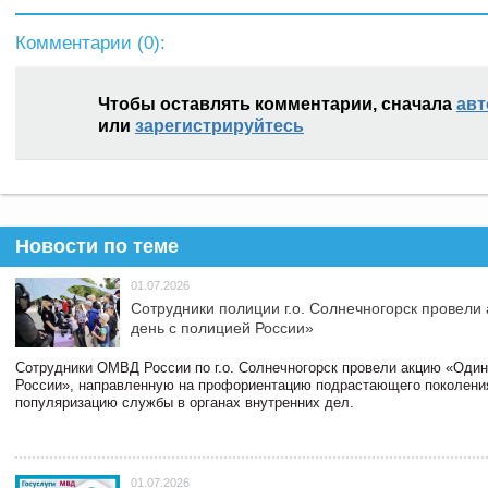
Комментарии (
0
):
Чтобы оставлять комментарии, сначала
авт
или
зарегистрируйтесь
Новости по теме
01.07.2026
Сотрудники полиции г.о. Солнечногорск провели
день с полицией России»
Сотрудники ОМВД России по г.о. Солнечногорск провели акцию «Один
России», направленную на профориентацию подрастающего поколени
популяризацию службы в органах внутренних дел.
01.07.2026