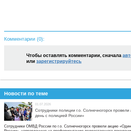
Комментарии (
0
):
Чтобы оставлять комментарии, сначала
авт
или
зарегистрируйтесь
Новости по теме
01.07.2026
Сотрудники полиции г.о. Солнечногорск провели
день с полицией России»
Сотрудники ОМВД России по г.о. Солнечногорск провели акцию «Один
России», направленную на профориентацию подрастающего поколени