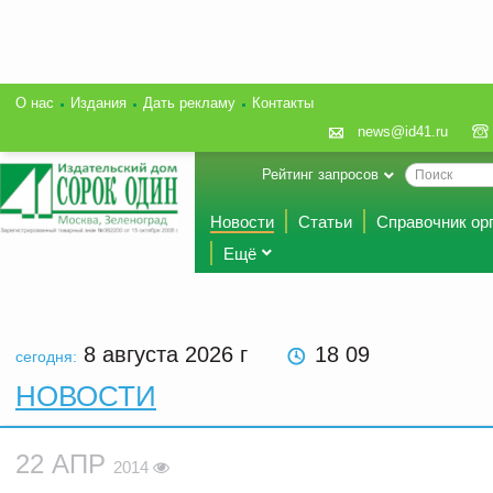
О нас
Издания
Дать рекламу
Контакты
news@id41.ru
Рейтинг запросов
Новости
Статьи
Справочник ор
Ещё
8 августа 2026
г
18 09
сегодня:
НОВОСТИ
22 АПР
2014