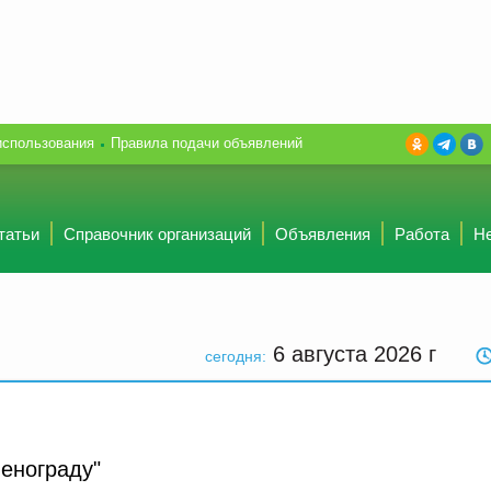
использования
Правила подачи объявлений
татьи
Справочник организаций
Объявления
Работа
Н
6 августа 2026
г
сегодня:
енограду"