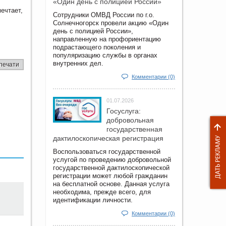
«Один день с полицией России»
ечтает,
Сотрудники ОМВД России по г.о.
Солнечногорск провели акцию «Один
день с полицией России»,
направленную на профориентацию
подрастающего поколения и
популяризацию службы в органах
внутренних дел.
печати
Комментарии (0)
01.07.2026
Госуслуга:
добровольная
государственная
дактилоскопическая регистрация
Воспользоваться государственной
услугой по проведению добровольной
государственной дактилоскопической
регистрации может любой гражданин
на бесплатной основе. Данная услуга
необходима, прежде всего, для
идентификации личности.
Комментарии (0)