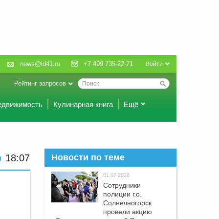
news@id41.ru
+7 499 735-22-71
Войти
Рейтинг запросов
едвижимость
Кулинарная книга
Ещё
18 07
Новости по теме
01.07.2026
Сотрудники
полиции г.о.
Солнечногорск
провели акцию