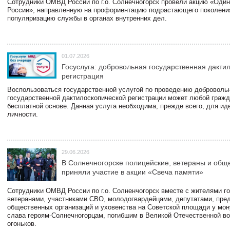
Сотрудники ОМВД России по г.о. Солнечногорск провели акцию «Один
России», направленную на профориентацию подрастающего поколени
популяризацию службы в органах внутренних дел.
01.07.2026
Госуслуга: добровольная государственная дакти
регистрация
Воспользоваться государственной услугой по проведению доброволь
государственной дактилоскопической регистрации может любой гражд
бесплатной основе. Данная услуга необходима, прежде всего, для и
личности.
29.06.2026
В Солнечногорске полицейские, ветераны и общ
приняли участие в акции «Свеча памяти»
Сотрудники ОМВД России по г.о. Солненчогорск вместе с жителями го
ветеранами, участниками СВО, молодогвардейцами, депутатами, пре
общественных организаций и уховенства на Советской площади у мо
слава героям-Солнечногорцам, погибшим в Великой Отечественной во
огоньков.