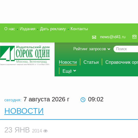
О нас
Издания
Дать рекламу
Контакты
news@id41.ru
Рейтинг запросов
Новости
Статьи
Справочник ор
Ещё
7 августа 2026
г
09:02
сегодня:
НОВОСТИ
23 ЯНВ
2014