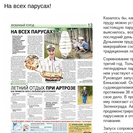
На всех парусах!
Казалось бы, к
пруду можно ус
настоящую пару
выяснилось, во
последний день
Дунькином пруд
микрорайоне со
традиционная ле
Соревнование п
третий год. Тол
легендарных па
нем участвуют 
Руководит запу
Беньковский. О
судомоделизмо
протяжении 38 л
свое дело. В пр
ему помогают с
Зеленограда. А
продемонстриро
парусников и от
плавание.
Запуск сопрово