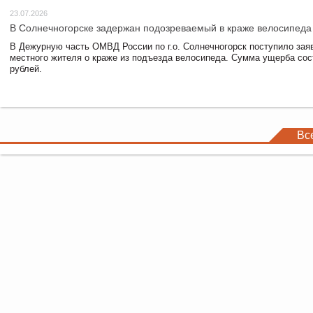
23.07.2026
В Солнечногорске задержан подозреваемый в краже велосипеда
В Дежурную часть ОМВД России по г.о. Солнечногорск поступило зая
местного жителя о краже из подъезда велосипеда. Сумма ущерба сос
рублей.
Вс