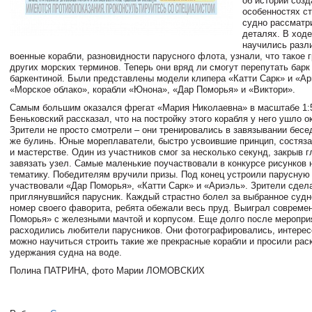
об истории созд
особенностях с
судно рассматр
деталях. В ходе
научились разли
военные корабли, разновидности парусного флота, узнали, что такое г
других морских терминов. Теперь они вряд ли смогут перепутать барк
баркентиной. Были представлены модели клипера «Катти Сарк» и «Ар
«Морское облако», корабли «Юнона», «Дар Поморья» и «Виктори».
Самым большим оказался фрегат «Мария Николаевна» в масштабе 1:
Беньковский рассказал, что на постройку этого корабля у него ушло ок
Зрители не просто смотрели – они тренировались в завязывании бесед
же булинь. Юные мореплаватели, быстро усвоившие принцип, состяза
и мастерстве. Один из участников смог за несколько секунд, закрыв г
завязать узел. Самые маленькие поучаствовали в конкурсе рисунков
тематику. Победителям вручили призы. Под конец устроили парусную 
участвовали «Дар Поморья», «Катти Сарк» и «Ариэль». Зрители сдела
приглянувшийся парусник. Каждый страстно болел за выбранное судн
номер своего фаворита, ребята обежали весь пруд. Выиграл совреме
Поморья» с железными мачтой и корпусом. Еще долго после меропри
расходились любители парусников. Они фотографировались, интерес
можно научиться строить такие же прекрасные корабли и просили рас
удержания судна на воде.
Полина ПАТРИНА, фото Марии ЛОМОВСКИХ