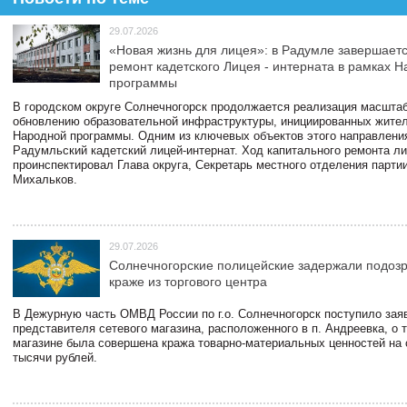
29.07.2026
«Новая жизнь для лицея»: в Радумле завершает
ремонт кадетского Лицея - интерната в рамках 
программы
В городском округе Солнечногорск продолжается реализация масштаб
обновлению образовательной инфраструктуры, инициированных жите
Народной программы. Одним из ключевых объектов этого направлени
Радумльский кадетский лицей-интернат. Ход капитального ремонта л
проинспектировал Глава округа, Секретарь местного отделения парти
Михальков.
29.07.2026
Солнечногорские полицейские задержали подоз
краже из торгового центра
В Дежурную часть ОМВД России по г.о. Солнечногорск поступило зая
представителя сетевого магазина, расположенного в п. Андреевка, о т
магазине была совершена кража товарно-материальных ценностей на
тысячи рублей.