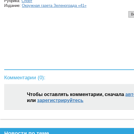
Рубрика:
Спорт
Издание:
Окружная газета Зеленограда «41»
В
Комментарии (
0
):
Чтобы оставлять комментарии, сначала
авт
или
зарегистрируйтесь
Новости по теме