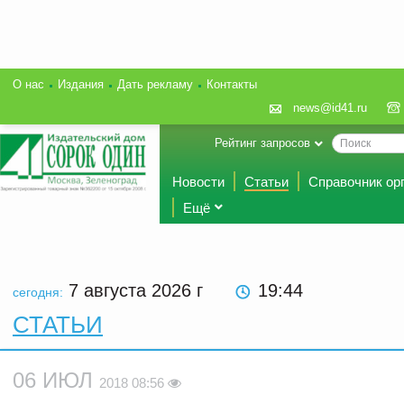
О нас
Издания
Дать рекламу
Контакты
news@id41.ru
Рейтинг запросов
Новости
Статьи
Справочник ор
Ещё
7 августа 2026
г
19:44
сегодня:
СТАТЬИ
06 ИЮЛ
2018 08:56