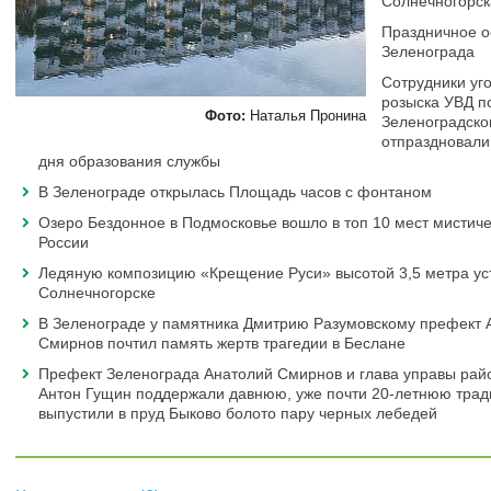
Солнечногорск
Праздничное 
Зеленограда
Сотрудники уг
розыска УВД п
Фото:
Наталья Пронина
Зеленоградско
отпраздновали
дня образования службы
В Зеленограде открылась Площадь часов с фонтаном
Озеро Бездонное в Подмосковье вошло в топ 10 мест мистиче
России
Ледяную композицию «Крещение Руси» высотой 3,5 метра ус
Солнечногорске
В Зеленограде у памятника Дмитрию Разумовскому префект 
Смирнов почтил память жертв трагедии в Беслане
Префект Зеленограда Анатолий Смирнов и глава управы ра
Антон Гущин поддержали давнюю, уже почти 20-летнюю трад
выпустили в пруд Быково болото пару черных лебедей