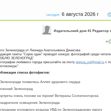
6 августа 2026
г
сегодня:
Издательский дом 41 Редактор 
+
ото Зеленограда от Леонида Анатольевича Денисова
едакция газеты "Сорок один" проводит конкурс фотографий среди читате
ЮБЛЮ ЗЕЛЕНОГРАД".
отографии любимого города присылайте на почту
pressa_sol@mail.ru
с п
фотоконкурс".
убликации списка фотофактов:
 Зеленограде появилась Аллея здорового сердца
есенний Зеленоград
ортреты очень похожи на героев! Ветераны Солнечногорска.
раздничное освещение Зеленограда
отрудники уголовного розыска УВД по Зеленоградскому округу