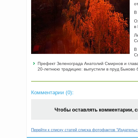
о
В
О
в
Л
С
В
С
Префект Зеленограда Анатолий Смирнов и глав
20-летнюю традицию: выпустили в пруд Быково 
Комментарии (
0
):
Чтобы оставлять комментарии, 
Перейти к списку статей списка фотофактов “Издательс