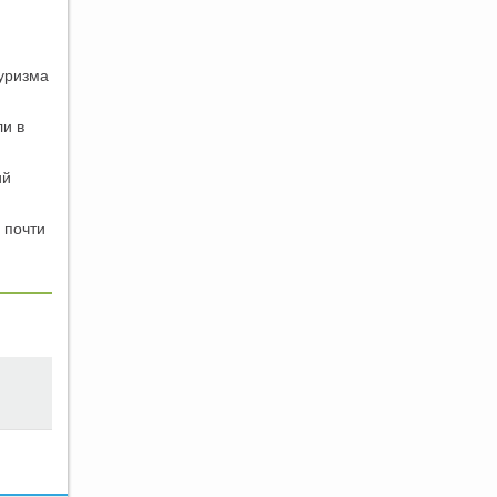
туризма
и в
ий
 почти