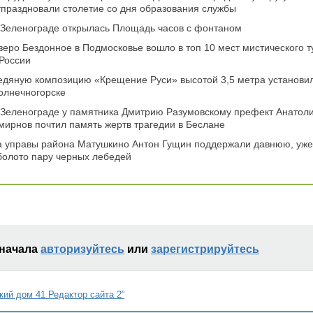
тпраздновали столетие со дня образования службы
 Зеленограде открылась Площадь часов с фонтаном
зеро Бездонное в Подмосковье вошло в топ 10 мест мистического 
 России
едяную композицию «Крещение Руси» высотой 3,5 метра установил
олнечногорске
 Зеленограде у памятника Дмитрию Разумовскому префект Анатол
мирнов почтил память жертв трагедии в Беслане
а управы района Матушкино Антон Гущин поддержали давнюю, уже
болото пару черных лебедей
сначала
авторизуйтесь
или
зарегистрируйтесь
кий дом 41 Редактор сайта 2”