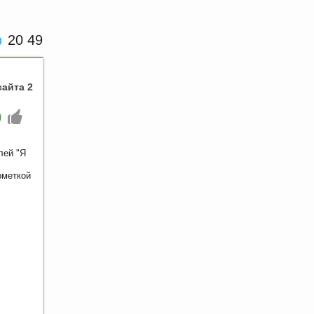
20 49
сайта 2
0
лей "Я
ометкой