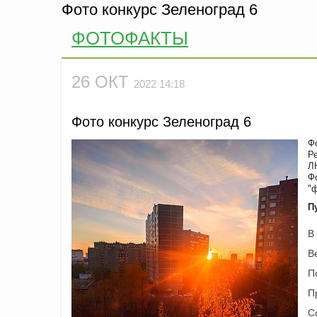
Фото конкурс Зеленоград 6
ФОТОФАКТЫ
26 ОКТ
2022 14:18
Фото конкурс Зеленоград 6
Ф
Р
Л
Ф
"
П
В
В
П
П
С