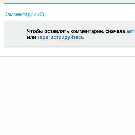
Комментарии (
0
):
Чтобы оставлять комментарии, сначала
авт
или
зарегистрируйтесь