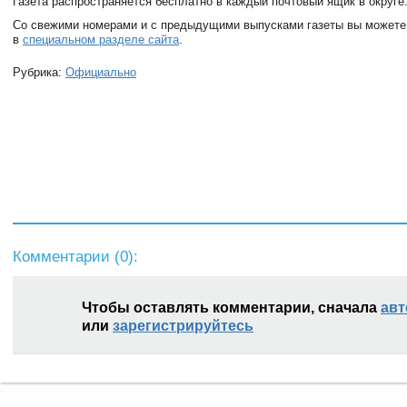
Газета распространяется бесплатно в каждый почтовый ящик в округе
Cо свежими номерами и с предыдущими выпусками газеты вы можете
в
специальном разделе сайта
.
Рубрика:
Официально
Комментарии (
0
):
Чтобы оставлять комментарии, сначала
авт
или
зарегистрируйтесь