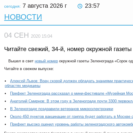
7 августа 2026
г
23:57
сегодня:
НОВОСТИ
04 СЕН
2020 15:04
Читайте свежий, 34-й, номер окружной газеты
Вышел в свет
новый номер
окружной газеты Зеленограда «Сорок од
Читайте в свежем выпуске:
Алексей Львов: Врач скорой должен обладать знаниями практическ
областях медицины
Префект Зеленограда рассказал о мини-фестивале «Музейная Мо
Анатолий Смирнов: В этом году в Зеленограде почти 3300 первокл
В Зеленограде поздравили ветеранов микроэлектроники
Около 450 пунктов вакцинации от гриппа будет работать в Москве 
Префект высоко оценил уровень работы зеленоградского автокомб