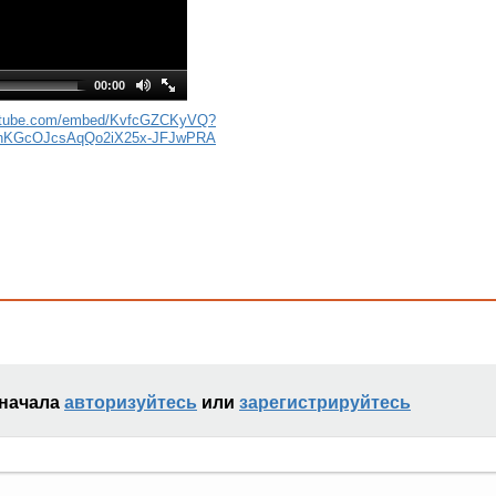
00:00
outube.com/embed/KvfcGZCKyVQ?
hKGcOJcsAqQo2iX25x-JFJwPRA
сначала
авторизуйтесь
или
зарегистрируйтесь