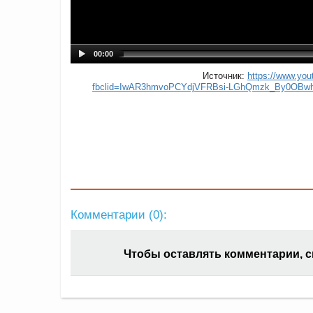
00:00
Источник:
https://www.y
fbclid=IwAR3hmvoPCYdjVFRBsi-LGhQmzk_By0OBw
Комментарии (
0
):
Чтобы оставлять комментарии, 