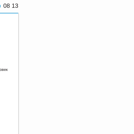
08 13
овек