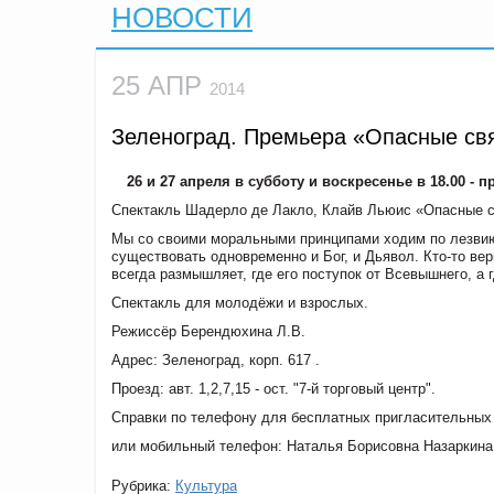
НОВОСТИ
25 АПР
2014
Зеленоград. Премьера «Опасные св
26 и 27 апреля в субботу и воскресенье в 18.00 -
Спектакль Шадерло де Лакло, Клайв Льюис «Опасные с
Мы со своими моральными принципами ходим по лезвию 
существовать одновременно и Бог, и Дьявол. Кто-то ве
всегда размышляет, где его поступок от Всевышнего, а г
Спектакль для молодёжи и взрослых.
Режиссёр Берендюхина Л.В.
Адрес: Зеленоград, корп. 617 .
Проезд: авт. 1,2,7,15 - ост. "7-й торговый центр".
Справки по телефону для бесплатных пригласительных 
или мобильный телефон: Наталья Борисовна Назаркина –
Рубрика:
Культура