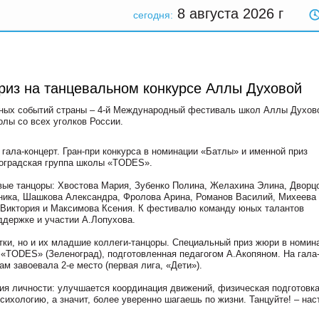
8 августа 2026
г
сегодня:
риз на танцевальном конкурсе Аллы Духовой
ьных событий страны – 4-й Международный фестиваль школ Аллы Духов
олы со всех уголков России.
ала-концерт. Гран-при конкурса в номинации «Батлы» и именной приз
ноградская группа школы «TODES».
ые танцоры: Хвостова Мария, Зубенко Полина, Желахина Элина, Дворцо
оника, Шашкова Александра, Фролова Арина, Романов Василий, Михеева
 Виктория и Максимова Ксения. К фестивалю команду юных талантов
ддержке и участии А.Лопухова.
тки, но и их младшие коллеги-танцоры. Специальный приз жюри в номин
 «TODES» (Зеленоград), подготовленная педагогом А.Акопяном. На гала
ам завоевала 2-е место (первая лига, «Дети»).
тия личности: улучшается координация движений, физическая подготовка
хологию, а значит, более уверенно шагаешь по жизни. Танцуйте! – нас