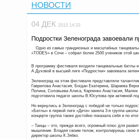
НОВОСТИ
04 ДЕК
2015 14:33
Подростки Зеленограда завоевали п
Одно из самых грандиозных и масштабных танцевал
«TODES» в Сочи – собрал более 2500 учеников этой шк
В программу фестиваля входили танцевальные батлы и г
А.Духовой в высшей лиге «Подростки» завоевала зеле
Зеленоград на этом фестивале представляли талантлив
Гаврилова Анастасия, Богдан Екатерина, Шараева Вер
Полина, Соловьева Алиса, Карпенко Анастасия, Малюк
подготовила педагог школы В.Юсупова при активной по
Но вернулись в Зеленоград с победой не только подрос
«Батлы» в первой лиге «Дети» заняла 3-я группа школы
концерте группа также достойно показала себя и по итог
– Танцы – это, прежде всего, огромный плюс для разви
мышление. Владея своим телом, контролируешь свою пси
директор школы К.Зябко.