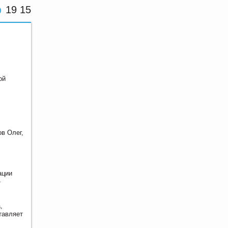
19 15
ой
в Олег,
ации
-
,
тавляет