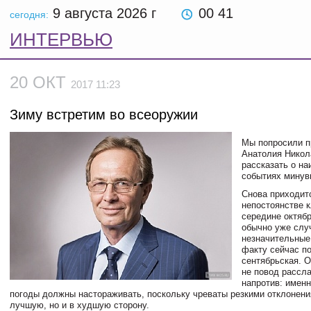
9 августа 2026
г
00 41
сегодня:
ИНТЕРВЬЮ
20 ОКТ
2017 11:23
Зиму встретим во всеоружии
Мы попросили п
Анатолия Никол
рассказать о н
событиях минув
Снова приходит
непостоянстве к
середине октяб
обычно уже слу
незначительные 
факту сейчас по
сентябрьская. О
не повод рассла
напротив: именн
погоды должны настораживать, поскольку чреваты резкими отклонени
лучшую, но и в худшую сторону.