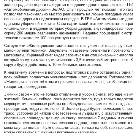
зеленоградские дороги находятся в ведении одного предприятия – ГБ
«Автомобильные дороги» ЗелАО. Опыт прошлых лет показал, что така
позволяет максимально быстро реагировать на любые погодные усло
основные дороги в надлежащем порядке. В ГБУ «Автомобильные доро
единицы уборочной техники. Свои парки такой техники имеются и в р
«Жилищник», в ведении которых уборка дворов, внутридворовых проез
округу 200 машин различного назначения). Недавно прошедший смотр
техники показал ее 100-процентную готовность.
Сотрудники «Жилищников» также полностью укомплектованы ручным 
малой ручной техникой. Закуплены и завезены реагенты и противого
материалы. Убранный снег будет свозиться на стационарный снегопла
который за сутки может утилизировать 3,5 тысячи кубометров снега. К
округе будет действовать 10 мобильных снеготаялок.
К недавнему времени в вопросах подготовки к зиме оставалась одна 
всех районах полностью укомплектован штат дворников. Руководство
«Жилищник» знает об этом и принимает срочные меры, чтобы зима не 
говорится, неожиданно.
Зимний сезон – это не только отопление и уборка снега, это еще и зи
жителей. Конечно, сейчас, пока держится тепло, идут только подгото
мероприятия, основные работы по оборудованию зимних мест отдыха
проводиться, когда ляжет снег. В Зеленограде будет проложено 8 пр
трасс, устроено 14 катков с естественным льдом и 5 с искусственным
спортивных площадок для игр на снегу, возведено 7 ледяных и снежны
показали несколько прошлых сезонов подряд, надеяться на милости 
коем случае нельзя. Нужно рассчитывать только на собственные силы
чтобы справиться с любыми погодными капризами.