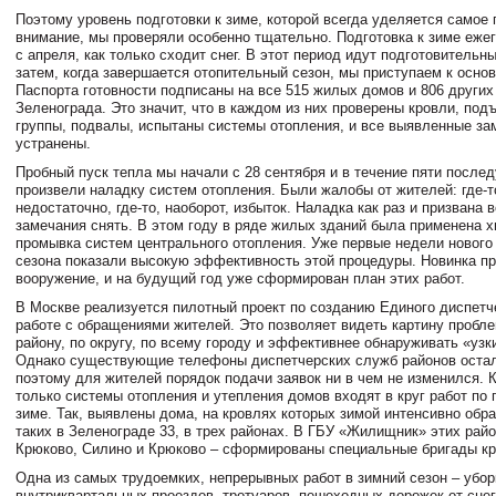
Поэтому уровень подготовки к зиме, которой всегда уделяется самое
внимание, мы проверяли особенно тщательно. Подготовка к зиме еже
с апреля, как только сходит снег. В этот период идут подготовительн
затем, когда завершается отопительный сезон, мы приступаем к осно
Паспорта готовности подписаны на все 515 жилых домов и 806 других
Зеленограда. Это значит, что в каждом из них проверены кровли, под
группы, подвалы, испытаны системы отопления, и все выявленные за
устранены.
Пробный пуск тепла мы начали с 28 сентября и в течение пяти посл
произвели наладку систем отопления. Были жалобы от жителей: где-т
недостаточно, где-то, наоборот, избыток. Наладка как раз и призвана 
замечания снять. В этом году в ряде жилых зданий была применена 
промывка систем центрального отопления. Уже первые недели нового
сезона показали высокую эффективность этой процедуры. Новинка пр
вооружение, и на будущий год уже сформирован план этих работ.
В Москве реализуется пилотный проект по созданию Единого диспетч
работе с обращениями жителей. Это позволяет видеть картину пробл
району, по округу, по всему городу и эффективнее обнаруживать «узк
Однако существующие телефоны диспетчерских служб районов оста
поэтому для жителей порядок подачи заявок ни в чем не изменился. К
только системы отопления и утепления домов входят в круг работ по 
зиме. Так, выявлены дома, на кровлях которых зимой интенсивно обра
таких в Зеленограде 33, в трех районах. В ГБУ «Жилищник» этих рай
Крюково, Силино и Крюково – сформированы специальные бригады к
Одна из самых трудоемких, непрерывных работ в зимний сезон – уборк
внутриквартальных проездов, тротуаров, пешеходных дорожек от снег