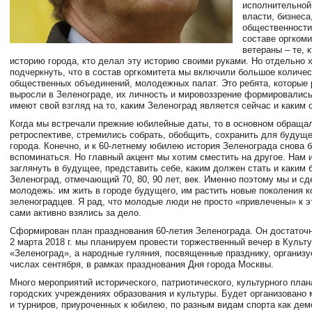
исполнительной
власти, бизнеса
общественности
составе оргком
ветераны – те, 
историю города, кто делал эту историю своими руками. Но отдельно 
подчеркнуть, что в состав оргкомитета мы включили большое количе
общественных объединений, молодежных палат. Это ребята, которые 
выросли в Зеленограде, их личность и мировоззрение формировались
имеют свой взгляд на то, каким Зеленоград является сейчас и каким 
Когда мы встречали прежние юбилейные даты, то в основном обраща
ретроспективе, стремились собрать, обобщить, сохранить для будуще
города. Конечно, и к 60-летнему юбилею история Зеленограда снова 
вспоминаться. Но главный акцент мы хотим сместить на другое. Нам 
заглянуть в будущее, представить себе, каким должен стать и каким 
Зеленоград, отмечающий 70, 80, 90 лет, век. Именно поэтому мы и сд
молодежь: им жить в городе будущего, им растить новые поколения 
зеленоградцев. Я рад, что молодые люди не просто «привлечены» к э
сами активно взялись за дело.
Сформирован план празднования 60-летия Зеленограда. Он достаточ
2 марта 2018 г. мы планируем провести торжественный вечер в Культ
«Зеленоград», а народные гуляния, посвященные празднику, организу
числах сентября, в рамках празднования Дня города Москвы.
Много мероприятий исторического, патриотического, культурного план
городских учреждениях образования и культуры. Будет организовано 
и турниров, приуроченных к юбилею, по разным видам спорта как дем