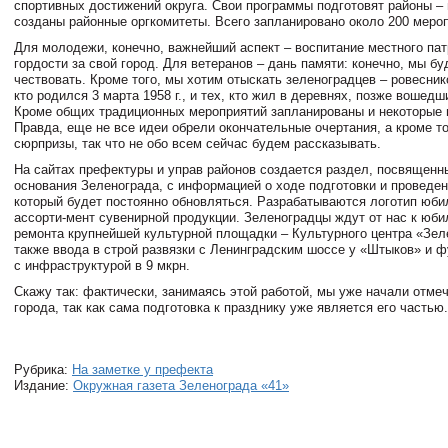
спортивных достижений округа. Свои программы подготовят районы – 
созданы районные оргкомитеты. Всего запланировано около 200 меро
Для молодежи, конечно, важнейший аспект – воспитание местного пат
гордости за свой город. Для ветеранов – дань памяти: конечно, мы бу
чествовать. Кроме того, мы хотим отыскать зеленоградцев – ровеснико
кто родился 3 марта 1958 г., и тех, кто жил в деревнях, позже вошедш
Кроме общих традиционных мероприятий запланированы и некоторые 
Правда, еще не все идеи обрели окончательные очертания, а кроме то
сюрпризы, так что не обо всем сейчас будем рассказывать.
На сайтах префектуры и управ районов создается раздел, посвященн
основания Зеленограда, с информацией о ходе подготовки и проведен
который будет постоянно обновляться. Разрабатываются логотип юби
ассорти-мент сувенирной продукции. Зеленоградцы ждут от нас к юб
ремонта крупнейшей культурной площадки – Культурного центра «Зел
также ввода в строй развязки с Ленинградским шоссе у «Штыков» и ф
с инфраструктурой в 9 мкрн.
Скажу так: фактически, занимаясь этой работой, мы уже начали отме
города, так как сама подготовка к празднику уже является его частью.
Рубрика:
На заметке у префекта
Издание:
Окружная газета Зеленограда «41»