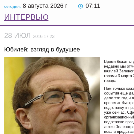
8 августа 2026
г
07:11
сегодня:
ИНТЕРВЬЮ
28 ИЮЛ
2016 17:23
Юбилей: взгляд в будущее
Время бежит ст
недавно мы отм
юбилей Зеленогр
горами 3 марта 2
города.
Нам только каже
события еще да
деле эти год и 
пролетят быстр
подготовку к пр
уже сейчас. Сф
организационны
подготовке праз
летия Зеленогра
вошли представ