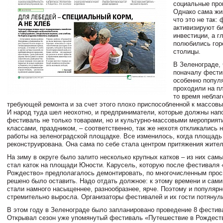
социальные про
Однако сама жи
что это не так:
активизируют б
инвестиции, а г
полюбились гор
столицы.
В Зеленограде, 
поначалу фести
особенно попул
проходили на п
то время неблаг
требующей ремонта и за счет этого плохо приспособленной к массов
И народ туда шел неохотно, и предприниматели, которые должны нап
фестиваль не только товарами, но и культурно-массовыми мероприят
классами, праздником, – соответственно, так же нехотя откликались 
работы на зеленоградской площадке. Все изменилось, когда площад
реконструирована. Она сама по себе стала центром притяжения жител
На зиму в округе было залито несколько крупных катков – из них са
стал каток на площади Юности. Карусель, которую после фестиваля
Рождество» предполагалось демонтировать, по многочисленным про
решено было оставить. Надо отдать должное: к этому времени и сам
стали намного насыщеннее, разнообразнее, ярче. Поэтому и популярн
стремительно выросла. Организаторы фестивалей и их гости потянули
В этом году в Зеленограде было запланировано проведение 8 фестив
Открывал сезон уже упомянутый фестиваль «Путешествие в Рождеств