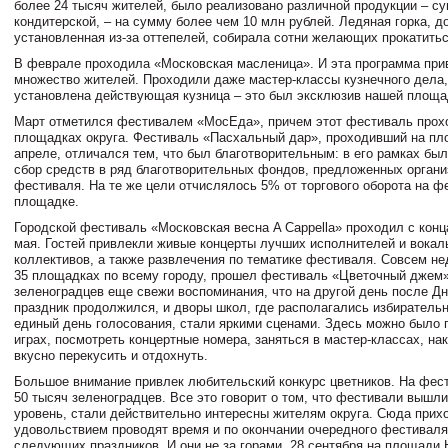
более 24 тысяч жителей, было реализовано различной продукции – су
кондитерской, – на сумму более чем 10 млн рублей. Ледяная горка, д
установленная из-за оттепелей, собирала сотни желающих прокатитьс
В феврале проходила «Московская масленица». И эта программа при
множество жителей. Проходили даже мастер-классы кузнечного дела,
установлена действующая кузница – это был эксклюзив нашей площа
Март отметился фестивалем «МосЕда», причем этот фестиваль прох
площадках округа. Фестиваль «Пасхальный дар», проходивший на п
апреле, отличался тем, что был благотворительным: в его рамках был
сбор средств в ряд благотворительных фондов, предложенных орган
фестиваля. На те же цели отчислялось 5% от торгового оборота на ф
площадке.
Городской фестиваль «Московская весна A Cappella» проходил с конц
мая. Гостей привлекли живые концерты лучших исполнителей и вокал
коллективов, а также развлечения по тематике фестиваля. Совсем нед
35 площадках по всему городу, прошел фестиваль «Цветочный джем»
зеленоградцев еще свежи воспоминания, что на другой день после Дн
праздник продолжился, и дворы школ, где располагались избирательн
единый день голосования, стали яркими сценами. Здесь можно было 
играх, посмотреть концертные номера, заняться в мастер-классах, нак
вкусно перекусить и отдохнуть.
Большое внимание привлек любительский конкурс цветников. На фес
50 тысяч зеленоградцев. Все это говорит о том, что фестивали вышли
уровень, стали действительно интересны жителям округа. Сюда прих
удовольствием проводят время и по окончании очередного фестивал
следующих праздников. И они не за горами. 28 сентября на площади