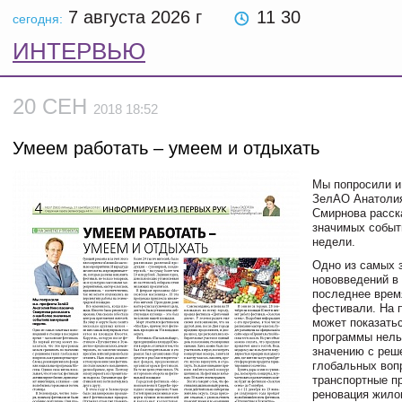
7 августа 2026
г
11 30
сегодня:
ИНТЕРВЬЮ
20 СЕН
2018 18:52
Умеем работать – умеем и отдыхать
Мы попросили и
ЗелАО Анатоли
Смирнова расск
значимых событ
недели.
Одно из самых 
нововведений в 
последнее врем
фестивали. На 
может показатьс
программы нель
значению с реш
глобальных вопр
транспортные п
реновация жило