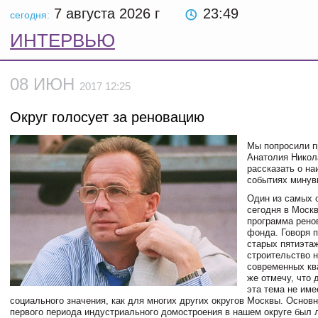
7 августа 2026
г
23:49
сегодня:
ИНТЕРВЬЮ
08 ИЮН
2017 12:25
Округ голосует за реновацию
Мы попросили п
Анатолия Никол
рассказать о н
событиях минув
Один из самых
сегодня в Москв
программа рено
фонда. Говоря 
старых пятиэта
строительство н
современных кв
же отмечу, что 
эта тема не име
социального значения, как для многих других округов Москвы. Основ
первого периода индустриального домостроения в нашем округе был 