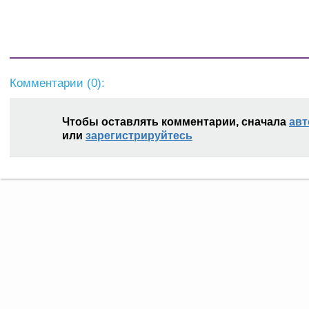
Комментарии (
0
):
Чтобы оставлять комментарии, сначала
авт
или
зарегистрируйтесь