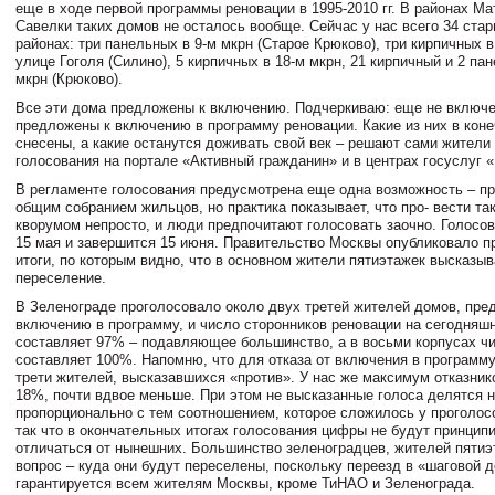
еще в ходе первой программы реновации в 1995-2010 гг. В районах Ма
Савелки таких домов не осталось вообще. Сейчас у нас всего 34 стар
районах: три панельных в 9-м мкрн (Старое Крюково), три кирпичных в
улице Гоголя (Силино), 5 кирпичных в 18-м мкрн, 21 кирпичный и 2 па
мкрн (Крюково).
Все эти дома предложены к включению. Подчеркиваю: еще не включе
предложены к включению в программу реновации. Какие из них в коне
снесены, а какие останутся доживать свой век – решают сами жители
голосования на портале «Активный гражданин» и в центрах госуслуг 
В регламенте голосования предусмотрена еще одна возможность – п
общим собранием жильцов, но практика показывает, что про- вести та
кворумом непросто, и люди предпочитают голосовать заочно. Голосо
15 мая и завершится 15 июня. Правительство Москвы опубликовало 
итоги, по которым видно, что в основном жители пятиэтажек высказы
переселение.
В Зеленограде проголосовало около двух третей жителей домов, пре
включению в программу, и число сторонников реновации на сегодняш
составляет 97% – подавляющее большинство, а в восьми корпусах чи
составляет 100%. Напомню, что для отказа от включения в программ
трети жителей, высказавшихся «против». У нас же максимум отказник
18%, почти вдвое меньше. При этом не высказанные голоса делятся н
пропорционально с тем соотношением, которое сложилось у проголос
так что в окончательных итогах голосования цифры не будут принцип
отличаться от нынешних. Большинство зеленоградцев, жителей пятиэ
вопрос – куда они будут переселены, поскольку переезд в «шаговой 
гарантируется всем жителям Москвы, кроме ТиНАО и Зеленограда.