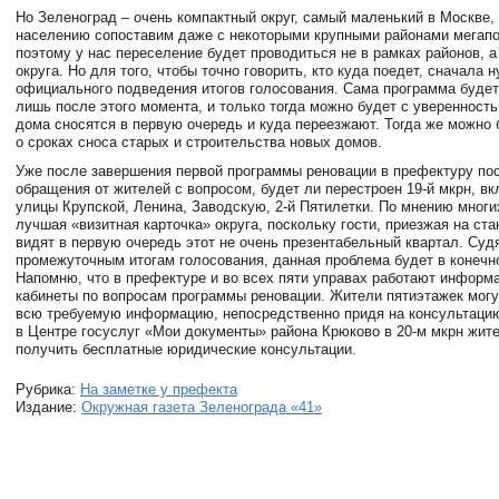
Но Зеленоград – очень компактный округ, самый маленький в Москве,
населению сопоставим даже с некоторыми крупными районами мегап
поэтому у нас переселение будет проводиться не в рамках районов, а
округа. Но для того, чтобы точно говорить, кто куда поедет, сначала
официального подведения итогов голосования. Сама программа буде
лишь после этого момента, и только тогда можно будет с уверенность
дома сносятся в первую очередь и куда переезжают. Тогда же можно 
о сроках сноса старых и строительства новых домов.
Уже после завершения первой программы реновации в префектуру по
обращения от жителей с вопросом, будет ли перестроен 19-й мкрн, в
улицы Крупской, Ленина, Заводскую, 2-й Пятилетки. По мнению многих
лучшая «визитная карточка» округа, поскольку гости, приезжая на ст
видят в первую очередь этот не очень презентабельный квартал. Суд
промежуточным итогам голосования, данная проблема будет в конечн
Напомню, что в префектуре и во всех пяти управах работают информ
кабинеты по вопросам программы реновации. Жители пятиэтажек могу
всю требуемую информацию, непосредственно придя на консультацию
в Центре госуслуг «Мои документы» района Крюково в 20-м мкрн жит
получить бесплатные юридические консультации.
Рубрика:
На заметке у префекта
Издание:
Окружная газета Зеленограда «41»