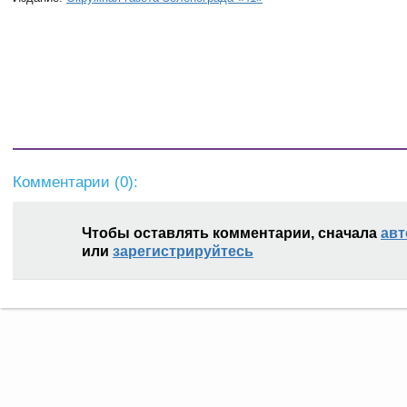
Комментарии (
0
):
Чтобы оставлять комментарии, сначала
авт
или
зарегистрируйтесь