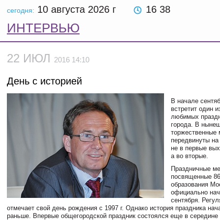
10 августа 2026
г
16 38
сегодня:
ИНТЕРВЬЮ
22 ИЮЛ
2016 14:10
День с историей
В начале сентя
встретит один и
любимых праздн
города. В ныне
торжественные 
передвинуты на
не в первые вы
а во вторые.
Праздничные ме
посвященные 86
образования Мо
официально нач
сентября. Регу
отмечает свой день рождения с
1997 г
. Однако история праздника нач
раньше. Впервые общегородской праздник состоялся еще в середине X