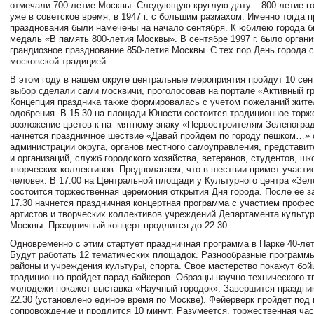
отмечали 700-летие Москвы. Следующую круглую дату – 800-летие го
уже в советское время, в
1947 г
. с большим размахом. Именно тогда 
празднования были намечены на начало сентября. К юбилею города 
медаль «В память 800-летия Москвы». В сентябре
1997 г
. было орган
грандиозное празднование 850-летия Москвы. С тех пор День города 
московской традицией.
В этом году в нашем округе центральные мероприятия пройдут 10 сен
выбор сделали сами москвичи, проголосовав на портале «Активный г
Концепция праздника также формировалась с учетом пожеланий жител
одобрения. В 15.30 на площади Юности состоится традиционное торж
возложение цветов к па- мятному знаку «Первостроителям Зеленоград
начнется праздничное шествие «Давай пройдем по городу пешком…» 
администрации округа, органов местного самоуправления, представи
и организаций, служб городского хозяйства, ветеранов, студентов, шк
творческих коллективов. Предполагаем, что в шествии примет участи
человек. В 17.00 на Центральной площади у Культурного центра «Зел
состоится торжественная церемония открытия Дня города. После ее з
17.30 начнется праздничная концертная программа с участием профе
артистов и творческих коллективов учреждений Департамента культу
Москвы. Праздничный концерт продлится до 22.30.
Одновременно с этим стартует праздничная программа в Парке 40-ле
Будут работать 12 тематических площадок. Разнообразные программ
районы и учреждения культуры, спорта. Свое мастерство покажут бо
традиционно пройдет парад байкеров. Образцы научно-технического т
молодежи покажет выставка «Научный городок». Завершится праздни
22.30 (установлено единое время по Москве). Фейерверк пройдет под
сопровождение и продлится 10 минут. Разумеется, торжественная час