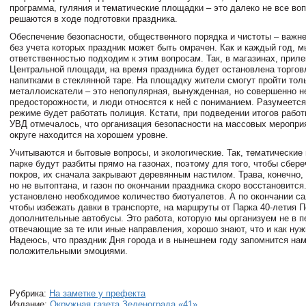
программа, гуляния и тематические площадки – это далеко не все во
решаются в ходе подготовки праздника.
Обеспечение безопасности, общественного порядка и чистоты – важн
без учета которых праздник может быть омрачен. Как и каждый год, м
ответственностью подходим к этим вопросам. Так, в магазинах, прил
Центральной площади, на время праздника будет остановлена торгов
напитками в стеклянной таре. На площадку жители смогут пройти тол
металлоискатели – это непопулярная, вынужденная, но совершенно 
предосторожности, и люди относятся к ней с пониманием. Разумеется
режиме будет работать полиция. Кстати, при подведении итогов работ
УВД отмечалось, что организация безопасности на массовых меропри
округе находится на хорошем уровне.
Учитываются и бытовые вопросы, и экологические. Так, тематические
парке будут разбиты прямо на газонах, поэтому для того, чтобы сбере
покров, их сначала закрывают деревянным настилом. Трава, конечно,
но не вытоптана, и газон по окончании праздника скоро восстановится
установлено необходимое количество биотуалетов. А по окончании са
чтобы избежать давки в транспорте, на маршруты от Парка 40-летия 
дополнительные автобусы. Это работа, которую мы организуем не в п
отвечающие за те или иные направления, хорошо знают, что и как нуж
Надеюсь, что праздник Дня города и в нынешнем году запомнится нам
положительными эмоциями.
Рубрика:
На заметке у префекта
Издание:
Окружная газета Зеленограда «41»